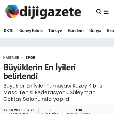
ADVERTORIAL
Hava Durumu
KKTC
Güney Kıbrıs
Türkiye
Gündem
Dünya
Ek
Dijigazete
Trafik Durumu
Dünya
Süper Lig Puan Durumu ve Fikstür
HABERLER
SPOR
Eğitim
Tüm Manşetler
Büyüklerin En İyileri
Ekonomi
Son Dakika Haberleri
belirlendi
Foto Galeri
Haber Arşivi
Büyükler En İyiler Turnuvası Kuzey Kıbrıs
Masa Tenisi Federasyonu Süleyman
GEZİ
Göktaş Salonu’nda yapıldı
Güncel
22.06.2026 - 12:25
5
1 DK
YAYINLANMA
GÖSTERIM
OKUNMA SÜRESI