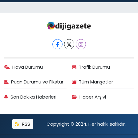
Şahinler Eczanesi
Küçük Piyale Mahallesi, Kasımpaşa Zincirlikuyu Caddesi, No:25 A
Kasımpaşa Beyoğlu İstanbul
0 (212) 250 54 30
Yol Tarifi Al
Fatih Eczanesi
Hacı Ahmet Mahallesi, Karakol Sokak No:49 A Beyoğlu İstanbul
0 (212) 255 19 43
Yol Tarifi Al
Hava Durumu
Trafik Durumu
Puan Durumu ve Fikstür
Tüm Manşetler
Son Dakika Haberleri
Haber Arşivi
RSS
Copyright © 2024. Her hakkı saklıdır.