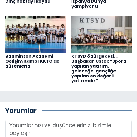
Dinç noktayı koydu
İspanya Dünya
Şampiyonu
Badminton Akademi
KTSYD ödül gecesi...
Gelişim Kampı KKTC'de
Başbakan Üstel: “Spora
düzenlendi
yapılan yatırım,
geleceğe, gençliğe
yapılan en değerli
yatırımdır”
Yorumlar