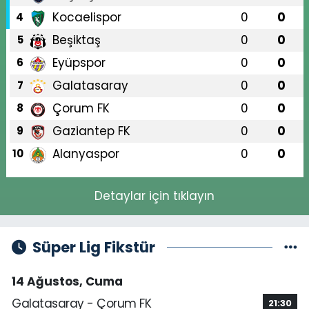
Kocaelispor
0
0
4
Beşiktaş
0
0
5
Eyüpspor
0
0
6
Galatasaray
0
0
7
Çorum FK
0
0
8
Gaziantep FK
0
0
9
Alanyaspor
0
0
10
Detaylar için tıklayın
Süper Lig Fikstür
14 Ağustos, Cuma
Galatasaray - Çorum FK
21:30