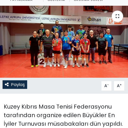
Gündem
KKTC
KKTC YEREL SEÇİM 2018
Kültür Sanat
Magazin
Moda
Paylaş
-
+
A
A
Nöbetçi Eczaneler
Kuzey Kıbrıs Masa Tenisi Federasyonu
Otomobil Dünyası
tarafından organize edilen Büyükler En
İyiler Turnuvası müsabakaları dün yapıldı.
Politika