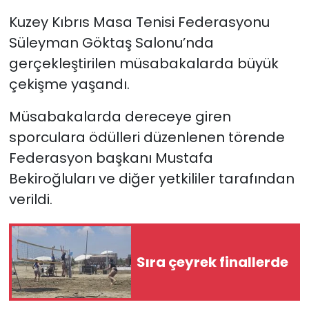
Kuzey Kıbrıs Masa Tenisi Federasyonu
SAĞLIK
Süleyman Göktaş Salonu’nda
gerçekleştirilen müsabakalarda büyük
Spor
çekişme yaşandı.
Teknoloji
Müsabakalarda dereceye giren
sporculara ödülleri düzenlenen törende
TÜRKiYE
Federasyon başkanı Mustafa
Video Galeri
Bekiroğluları ve diğer yetkililer tarafından
verildi.
YAŞAM
Yazarlar
Sıra çeyrek finallerde