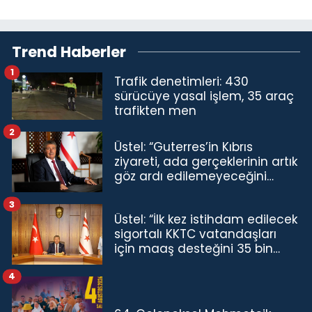
Trend Haberler
1
Trafik denetimleri: 430
sürücüye yasal işlem, 35 araç
trafikten men
2
Üstel: “Guterres’in Kıbrıs
ziyareti, ada gerçeklerinin artık
göz ardı edilemeyeceğini
göstermiştir”
3
Üstel: “İlk kez istihdam edilecek
sigortalı KKTC vatandaşları
için maaş desteğini 35 bin
TL'ye çıkardık”
4