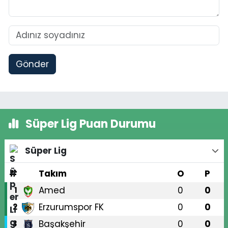
Gönder
Süper Lig Puan Durumu
Süper Lig
#
Takım
O
P
Amed
0
0
1
Erzurumspor FK
0
0
2
Başakşehir
0
0
3