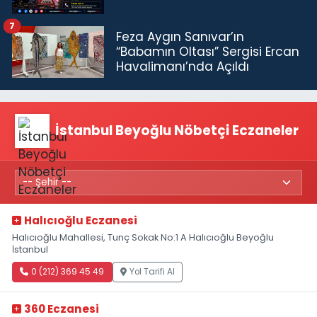
7
Feza Aygın Sanıvar’ın
“Babamın Oltası” Sergisi Ercan
Havalimanı’nda Açıldı
İstanbul Beyoğlu Nöbetçi Eczaneler
Halıcıoğlu Eczanesi
Halıcıoğlu Mahallesi, Tunç Sokak No:1 A Halıcıoğlu Beyoğlu
İstanbul
0 (212) 369 45 49
Yol Tarifi Al
360 Eczanesi