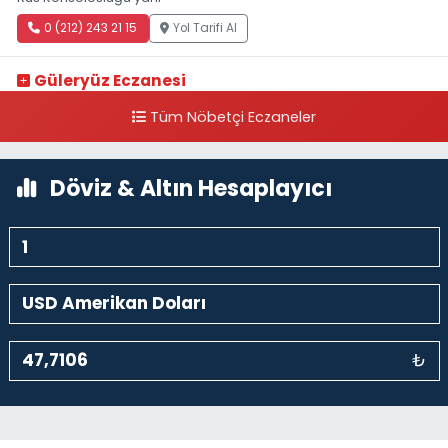
0 (212) 243 21 15
Yol Tarifi Al
Güleryüz Eczanesi
Piripaşa Mahallesi Şaban Deresi Sokak 7 D Koç Müzesi Arkası-
Tüm Nöbetçi Eczaneler
kalaycıbahçe Meydana Doğru
0 (212) 369 95 85
Yol Tarifi Al
Döviz & Altın Hesaplayıcı
₺