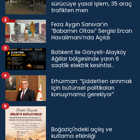
sürücüye yasal işlem, 35 araç
trafikten men
2
Feza Aygın Sanıvar’ın
“Babamın Oltası” Sergisi Ercan
Havalimanı’nda Açıldı
3
Batıkent ile Gönyeli-Alayköy
Ağıllar bölgesinde yarın 6
saatlik elektrik kesintisi…
4
Erhürman: “Şiddetten arınmak
için bütünsel politikaları
konuşmamız gerekiyor”
5
Boğaziçi'ndeki açılış ve
kutlama etkinliği