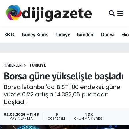
ADVERTORIAL
Hava Durumu
KKTC
Güney Kıbrıs
Türkiye
Gündem
Dünya
Ek
Dijigazete
Trafik Durumu
Dünya
Süper Lig Puan Durumu ve Fikstür
HABERLER
TÜRKIYE
Eğitim
Tüm Manşetler
Borsa güne yükselişle başladı
Ekonomi
Son Dakika Haberleri
Borsa İstanbul'da BIST 100 endeksi, güne
yüzde 0,22 artışla 14.382,06 puandan
Foto Galeri
Haber Arşivi
başladı.
GEZİ
02.07.2026 - 11:48
5
1 DK
YAYINLANMA
GÖSTERIM
OKUNMA SÜRESI
Güncel