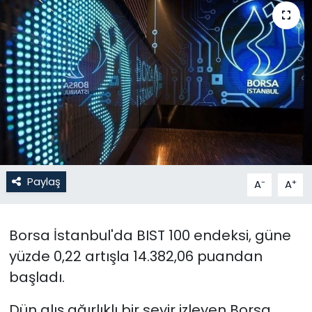
Gündem
KKTC
KKTC YEREL SEÇİM 2018
Kültür Sanat
Magazin
Paylaş
-
+
A
A
Moda
Borsa İstanbul'da BIST 100 endeksi, güne
Nöbetçi Eczaneler
yüzde 0,22 artışla 14.382,06 puandan
Otomobil Dünyası
başladı.
Dün alış ağırlıklı bir seyir izleyen Borsa
Politika