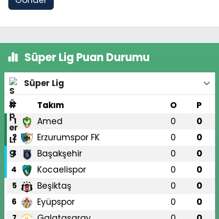
Süper Lig Puan Durumu
Süper Lig
#
Takım
O
P
Amed
0
0
1
Erzurumspor FK
0
0
2
Başakşehir
0
0
3
Kocaelispor
0
0
4
Beşiktaş
0
0
5
Eyüpspor
0
0
6
Galatasaray
0
0
7