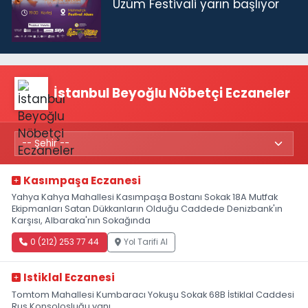
Üzüm Festivali yarın başlıyor
İstanbul Beyoğlu Nöbetçi Eczaneler
Kasımpaşa Eczanesi
Yahya Kahya Mahallesi Kasımpaşa Bostanı Sokak 18A Mutfak
Ekipmanları Satan Dükkanların Olduğu Caddede Denizbank'ın
Karşısı, Albaraka'nın Sokağında
0 (212) 253 77 44
Yol Tarifi Al
Istiklal Eczanesi
Tomtom Mahallesi Kumbaracı Yokuşu Sokak 68B İstiklal Caddesi
Rus Konsolosluğu yanı