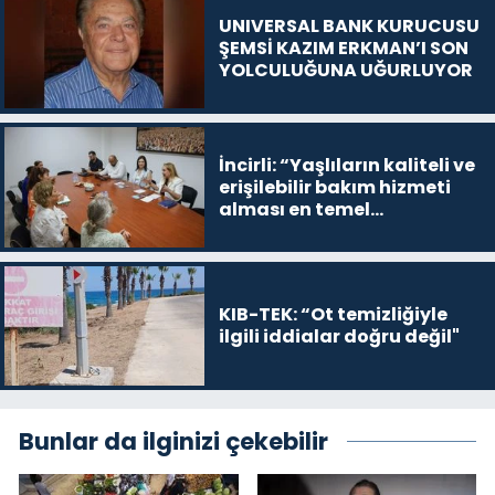
UNIVERSAL BANK KURUCUSU
ŞEMSİ KAZIM ERKMAN’I SON
YOLCULUĞUNA UĞURLUYOR
İncirli: “Yaşlıların kaliteli ve
erişilebilir bakım hizmeti
alması en temel
önceliğimiz”
KIB-TEK: “Ot temizliğiyle
ilgili iddialar doğru değil"
Bunlar da ilginizi çekebilir