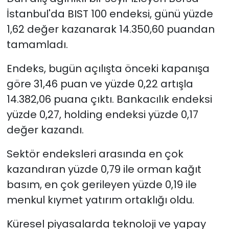
İstanbul'da BIST 100 endeksi, günü yüzde
SAĞLIK
1,62 değer kazanarak 14.350,60 puandan
tamamladı.
Spor
Endeks, bugün açılışta önceki kapanışa
Teknoloji
göre 31,46 puan ve yüzde 0,22 artışla
14.382,06 puana çıktı. Bankacılık endeksi
TÜRKiYE
yüzde 0,27, holding endeksi yüzde 0,17
Video Galeri
değer kazandı.
Sektör endeksleri arasında en çok
YAŞAM
kazandıran yüzde 0,79 ile orman kağıt
Yazarlar
basım, en çok gerileyen yüzde 0,19 ile
menkul kıymet yatırım ortaklığı oldu.
Küresel piyasalarda teknoloji ve yapay