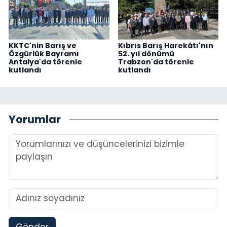
KKTC'nin Barış ve
Kıbrıs Barış Harekâtı'nın
Özgürlük Bayramı
52. yıl dönümü
Antalya'da törenle
Trabzon'da törenle
kutlandı
kutlandı
Yorumlar
Gönder