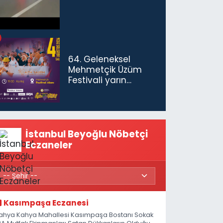
64. Geleneksel
Mehmetçik Üzüm
Festivali yarın
başlıyor
İstanbul Beyoğlu Nöbetçi
Eczaneler
Kasımpaşa Eczanesi
ahya Kahya Mahallesi Kasımpaşa Bostanı Sokak