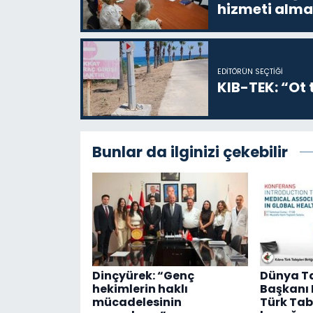
hizmeti alma
EDITÖRÜN SEÇTIĞI
KIB-TEK: “Ot t
Bunlar da ilginizi çekebilir
Dinçyürek: “Genç
Dünya Tab
hekimlerin haklı
Başkanı D
mücadelesinin
Türk Tabi