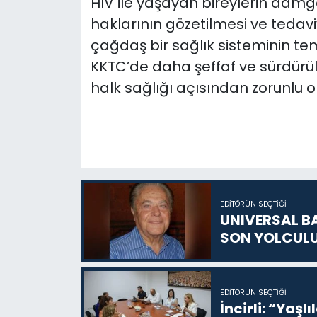
HIV ile yaşayan bireylerin damg
haklarının gözetilmesi ve tedav
çağdaş bir sağlık sisteminin te
KKTC’de daha şeffaf ve sürdürüleb
halk sağlığı açısından zorunlu ol
EDITÖRÜN SEÇTIĞI
UNIVERSAL B
SON YOLCUL
EDITÖRÜN SEÇTIĞI
İncirli: “Yaşlı