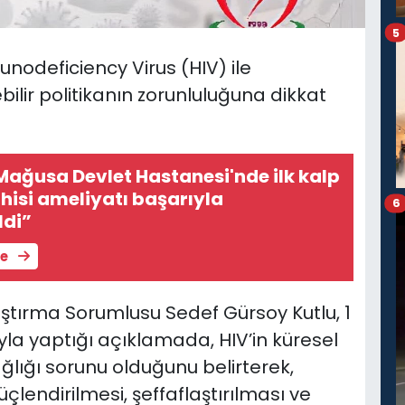
5
odeficiency Virus (HIV) ile
lir politikanın zorunluluğuna dikkat
Mağusa Devlet Hastanesi'nde ilk kalp
isi ameliyatı başarıyla
6
ldi”
le
aştırma Sorumlusu Sedef Gürsoy Kutlu, 1
yla yaptığı açıklamada, HIV’in küresel
ğlığı sorunu olduğunu belirterek,
çlendirilmesi, şeffaflaştırılması ve