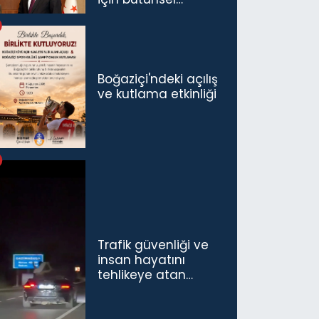
politikaları
konuşmamız
gerekiyor”
Boğaziçi'ndeki açılış
ve kutlama etkinliği
Trafik güvenliği ve
insan hayatını
tehlikeye atan
sürücü ve yolcuya
ceza...