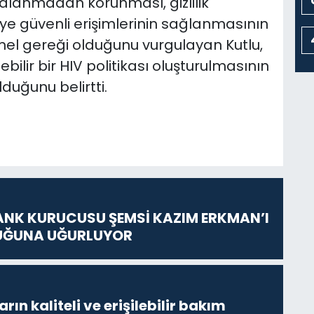
alanmadan korunması, gizlilik
iye güvenli erişimlerinin sağlanmasının
mel gereği olduğunu vurgulayan Kutlu,
ilir bir HIV politikası oluşturulmasının
duğunu belirtti.
ANK KURUCUSU ŞEMSİ KAZIM ERKMAN’I
UĞUNA UĞURLUYOR
ların kaliteli ve erişilebilir bakım