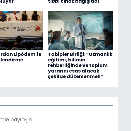
luyor
tıbbi cihaz bağışladı
rdan Lipödem’le
Tabipler Birliği: “Uzmanlık
lgilendirme
eğitimi, bilimin
rehberliğinde ve toplum
yararını esas alacak
şekilde düzenlenmeli”