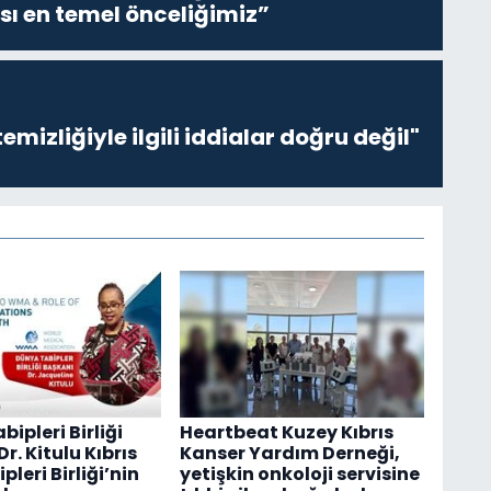
sı en temel önceliğimiz”
emizliğiyle ilgili iddialar doğru değil"
ipleri Birliği
Heartbeat Kuzey Kıbrıs
r. Kitulu Kıbrıs
Kanser Yardım Derneği,
pleri Birliği’nin
yetişkin onkoloji servisine