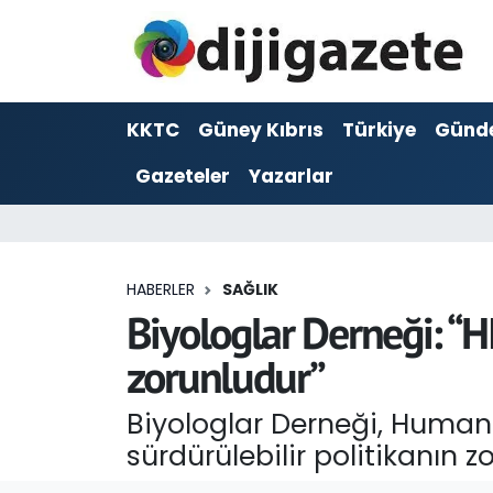
ADVERTORIAL
Hava Durumu
KKTC
Güney Kıbrıs
Türkiye
Günd
Dijigazete
Trafik Durumu
Gazeteler
Yazarlar
Dünya
Süper Lig Puan Durumu ve Fikstür
Eğitim
Tüm Manşetler
HABERLER
SAĞLIK
Ekonomi
Son Dakika Haberleri
Biyologlar Derneği: “HI
zorunludur”
Foto Galeri
Haber Arşivi
Biyologlar Derneği, Human
GEZİ
sürdürülebilir politikanın 
Güncel