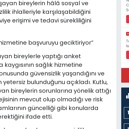
1
ayan bireylerin hâlâ sosyal ve
C
S
lik ihlalleriyle karşılaşabildiğini
ye erişimi ve tedavi sürekliliğini
T
izmetine başvuruyu geciktiriyor”
İ
şayan bireylerle yaptığı anket
kaygısının sağlık hizmetine
k konusunda güvensizlik yaşandığını ve
P
 yetersiz bulunduğunu açıkladı. Kutlu,
M
yan bireylerin sorunlarına yönelik attığı
ejisinin mevcut olup olmadığı ve risk
amlarının güncelliği gibi konularda
ktiğini ifade etti.