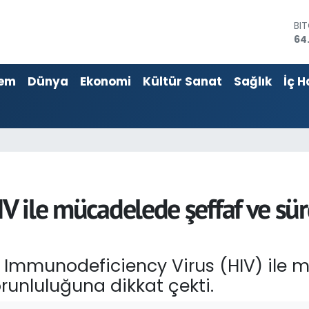
DO
47
EU
55
em
Dünya
Ekonomi
Kültür Sanat
Sağlık
İç H
ST
64
GR
66
Bİ
13
BI
64
V ile mücadelede şeffaf ve sürd
 Immunodeficiency Virus (HIV) ile 
zorunluluğuna dikkat çekti.