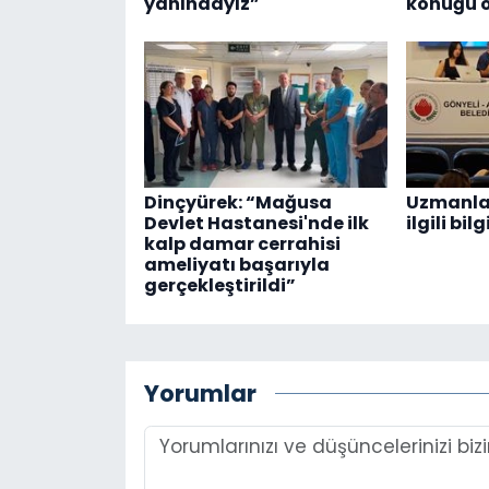
yanındayız”
konuğu o
Dinçyürek: “Mağusa
Uzmanla
Devlet Hastanesi'nde ilk
ilgili bi
kalp damar cerrahisi
ameliyatı başarıyla
gerçekleştirildi”
Yorumlar