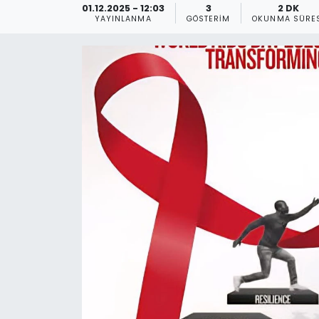
01.12.2025 - 12:03
3
2 DK
YAYINLANMA
GÖSTERIM
OKUNMA SÜRE
Gündem
KKTC
KKTC YEREL SEÇİM 2018
Kültür Sanat
Magazin
Moda
Nöbetçi Eczaneler
Otomobil Dünyası
Politika