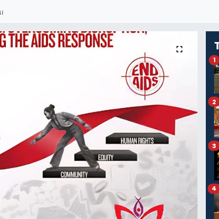
SI
1
2
3
4