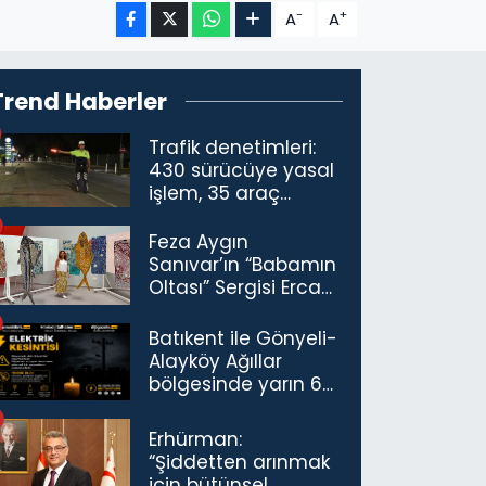
-
+
A
A
Trend Haberler
Trafik denetimleri:
430 sürücüye yasal
işlem, 35 araç
trafikten men
Feza Aygın
Sanıvar’ın “Babamın
Oltası” Sergisi Ercan
Havalimanı’nda
Açıldı
Batıkent ile Gönyeli-
Alayköy Ağıllar
bölgesinde yarın 6
saatlik elektrik
kesintisi…
Erhürman:
“Şiddetten arınmak
için bütünsel