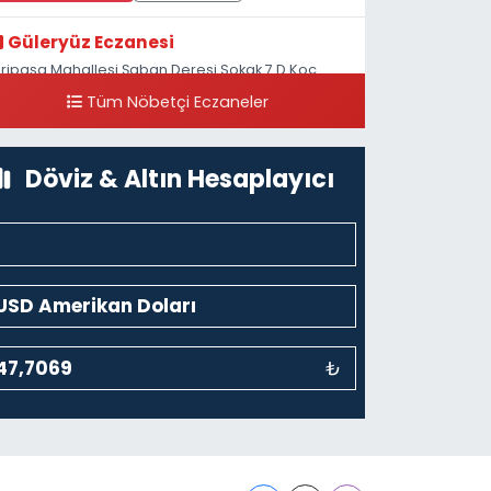
Güleryüz Eczanesi
iripaşa Mahallesi Şaban Deresi Sokak 7 D Koç
üzesi Arkası-kalaycıbahçe Meydana Doğru
Tüm Nöbetçi Eczaneler
0 (212) 369 95 85
Yol Tarifi Al
Döviz & Altın Hesaplayıcı
₺