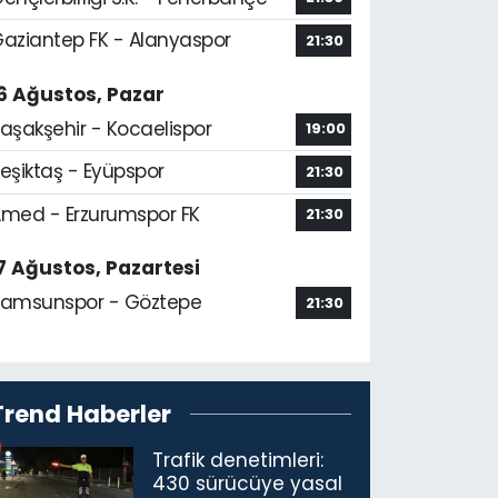
aziantep FK - Alanyaspor
21:30
6 Ağustos, Pazar
aşakşehir - Kocaelispor
19:00
eşiktaş - Eyüpspor
21:30
med - Erzurumspor FK
21:30
7 Ağustos, Pazartesi
amsunspor - Göztepe
21:30
Trend Haberler
Trafik denetimleri:
430 sürücüye yasal