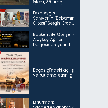
işlem, 35 araç
trafikten men
Feza Aygın
Sanıvar’ın “Babamın
Oltası” Sergisi Ercan
Havalimanı’nda
Açıldı
Batıkent ile Gönyeli-
Alayköy Ağıllar
bölgesinde yarın 6
saatlik elektrik
kesintisi…
Boğaziçi'ndeki açılış
ve kutlama etkinliği
Erhürman:
“Şiddetten arınmak