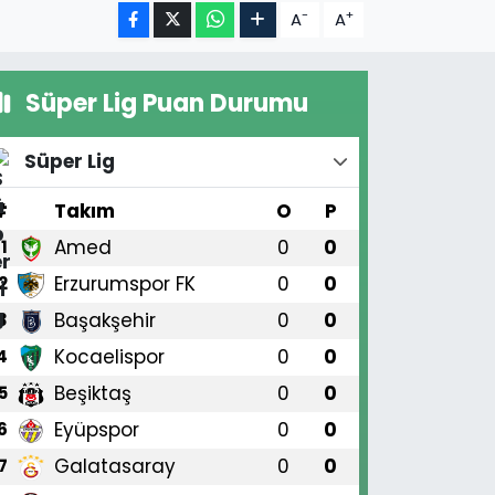
-
+
A
A
Süper Lig Puan Durumu
Süper Lig
#
Takım
O
P
Amed
0
0
1
Erzurumspor FK
0
0
2
Başakşehir
0
0
3
Kocaelispor
0
0
4
Beşiktaş
0
0
5
Eyüpspor
0
0
6
Galatasaray
0
0
7