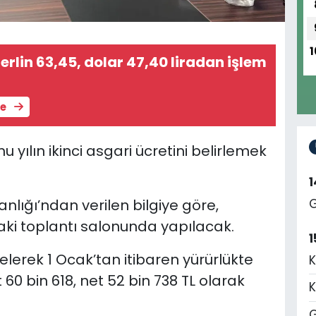
1
terlin 63,45, dolar 47,40 liradan işlem
le
ılın ikinci asgari ücretini belirlemek
lığı’ndan verilen bilgiye göre,
G
taki toplantı salonunda yapılacak.
1
elerek 1 Ocak’tan itibaren yürürlükte
K
 60 bin 618, net 52 bin 738 TL olarak
K
G