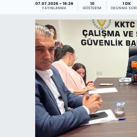
07.07.2026 - 16:26
10
1 DK
YAYINLANMA
GÖSTERIM
OKUNMA SÜR
Gündem
KKTC
KKTC YEREL SEÇİM 2018
Kültür Sanat
Magazin
Moda
Nöbetçi Eczaneler
Otomobil Dünyası
Politika