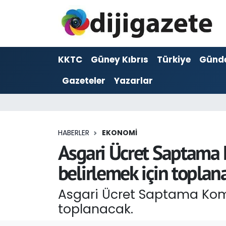
ADVERTORIAL
Hava Durumu
KKTC
Güney Kıbrıs
Türkiye
Günd
Dijigazete
Trafik Durumu
Gazeteler
Yazarlar
Dünya
Süper Lig Puan Durumu ve Fikstür
Eğitim
Tüm Manşetler
HABERLER
EKONOMI
Ekonomi
Son Dakika Haberleri
Asgari Ücret Saptama K
belirlemek için toplan
Foto Galeri
Haber Arşivi
Asgari Ücret Saptama Komis
GEZİ
toplanacak.
Güncel