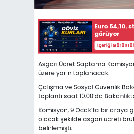
SAĞLIK
Euro 54,10, s
Spor
görüyor
Teknoloji
İçeriği Görüntü
TÜRKiYE
Asgari Ücret Saptama Komisyonu y
üzere yarın toplanacak.
Video Galeri
Çalışma ve Sosyal Güvenlik Bakan
YAŞAM
toplantı saat 10.00’da Bakanlık
Yazarlar
Komisyon,
9 Ocak’ta bir araya g
olacak şekilde asgari ücreti brüt
belirlemişti.