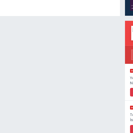
Y
N
T
İ