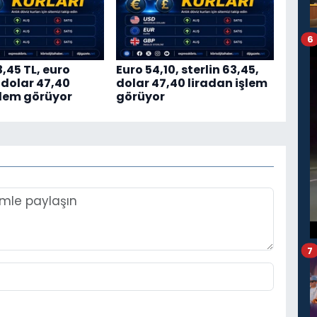
6
3,45 TL, euro
Euro 54,10, sterlin 63,45,
 dolar 47,40
dolar 47,40 liradan işlem
şlem görüyor
görüyor
7