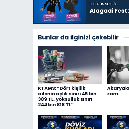
EDITÖRÜN SEÇTIĞI
Alagadi Fest
Bunlar da ilginizi çekebilir
KTAMS: “Dört kişilik
Akaryakıt
ailenin açlık sınırı 45 bin
zam…
389 TL, yoksulluk sınırı
244 bin 818 TL”