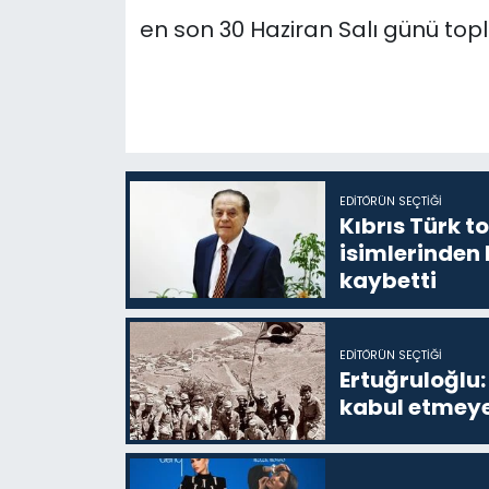
en son
30 Haziran Salı günü topl
EDITÖRÜN SEÇTIĞI
Kıbrıs Türk t
isimlerinden
kaybetti
EDITÖRÜN SEÇTIĞI
Ertuğruloğlu:
kabul etmeye