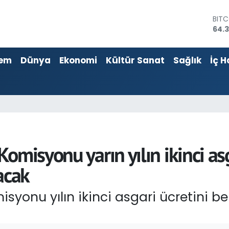
DOL
47,
EUR
55,
em
Dünya
Ekonomi
Kültür Sanat
Sağlık
İç H
STER
64,1
GRA
6618
BİST
13.8
BIT
64.
omisyonu yarın yılın ikinci asg
acak
yonu yılın ikinci asgari ücretini be