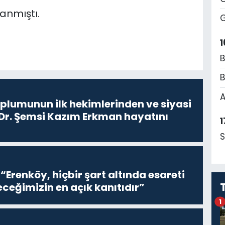
anmıştı.
G
1
B
B
A
oplumunun ilk hekimlerinden ve siyasi
 Dr. Şemsi Kazım Erkman hayatını
1
S
 “Erenköy, hiçbir şart altında esareti
ceğimizin en açık kanıtıdır”
1