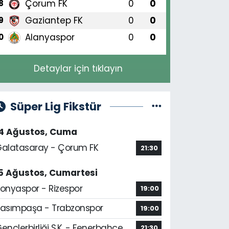
Çorum FK
0
0
8
Gaziantep FK
0
0
9
Alanyaspor
0
0
0
Detaylar için tıklayın
Süper Lig Fikstür
14 Ağustos, Cuma
alatasaray - Çorum FK
21:30
5 Ağustos, Cumartesi
onyaspor - Rizespor
19:00
asımpaşa - Trabzonspor
19:00
ençlerbirliği S.K. - Fenerbahçe
21:30