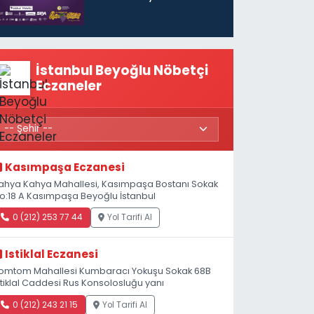
başlıyor
İstanbul Beyoğlu Nöbetçi
Eczaneler
Kasımpaşa Eczanesi
ahya Kahya Mahallesi, Kasımpaşa Bostanı Sokak
o:18 A Kasımpaşa Beyoğlu İstanbul
0 (212) 253 77 44
Yol Tarifi Al
Istiklal Eczanesi
omtom Mahallesi Kumbaracı Yokuşu Sokak 68B
stiklal Caddesi Rus Konsolosluğu yanı
0 (212) 243 21 15
Yol Tarifi Al