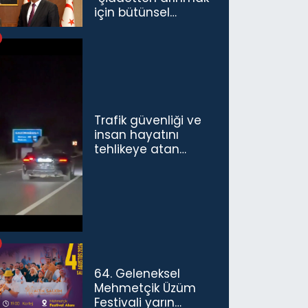
için bütünsel
politikaları
konuşmamız
gerekiyor”
Trafik güvenliği ve
insan hayatını
tehlikeye atan
sürücü ve yolcuya
ceza...
64. Geleneksel
Mehmetçik Üzüm
Festivali yarın