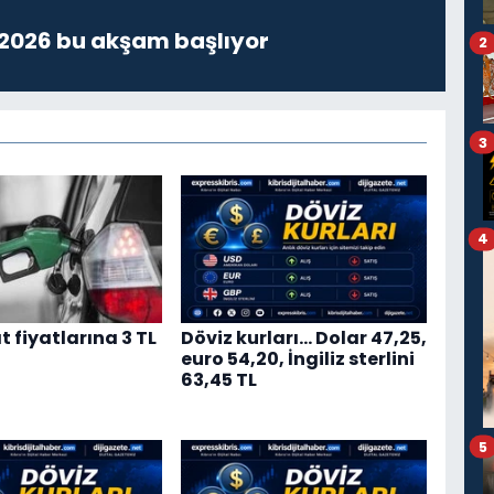
 2026 bu akşam başlıyor
2
3
4
 fiyatlarına 3 TL
Döviz kurları… Dolar 47,25,
euro 54,20, İngiliz sterlini
63,45 TL
5