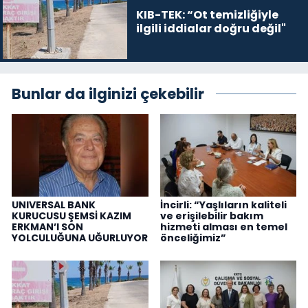
KIB-TEK: “Ot temizliğiyle
ilgili iddialar doğru değil"
Bunlar da ilginizi çekebilir
UNIVERSAL BANK
İncirli: “Yaşlıların kaliteli
KURUCUSU ŞEMSİ KAZIM
ve erişilebilir bakım
ERKMAN’I SON
hizmeti alması en temel
YOLCULUĞUNA UĞURLUYOR
önceliğimiz”