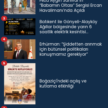
Feza Aygın Sanıvar’ın
“Babamın Oltası” Sergisi Ercan
Havalimanı’nda Açıldı
3
Batıkent ile Gönyeli-Alayköy
Ağıllar bölgesinde yarın 6
saatlik elektrik kesintisi…
4
Erhürman: “Şiddetten arınmak
için bütünsel politikaları
konuşmamız gerekiyor”
5
Boğaziçi'ndeki açılış ve
kutlama etkinliği