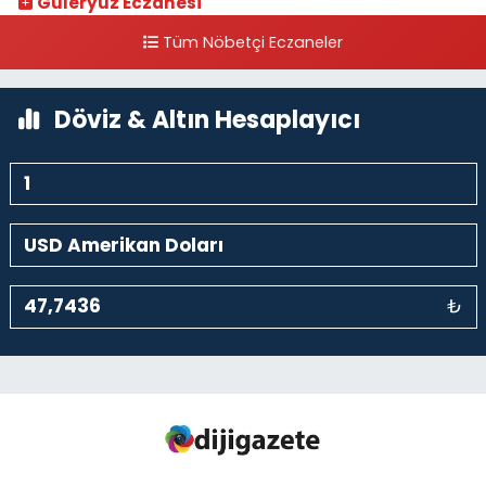
Güleryüz Eczanesi
Piripaşa Mahallesi Şaban Deresi Sokak 7 D Koç Müzesi Arkası-
Tüm Nöbetçi Eczaneler
kalaycıbahçe Meydana Doğru
0 (212) 369 95 85
Yol Tarifi Al
Döviz & Altın Hesaplayıcı
₺