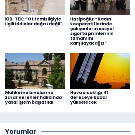
KIB-TEK: “Ot temizliğiyle
Hasipoğlu: “Kadın
ilgili iddialar doğru değil"
kooperatiflerinde
çalışanların sosyal
sigorta primlerinin
tamamını
karşılayacağız”
Mahkeme binalarına
Hava sıcaklığı 41
zarar verenler hakkında
dereceye kadar
yasal işlem başlatıldı
yükselecek
Yorumlar