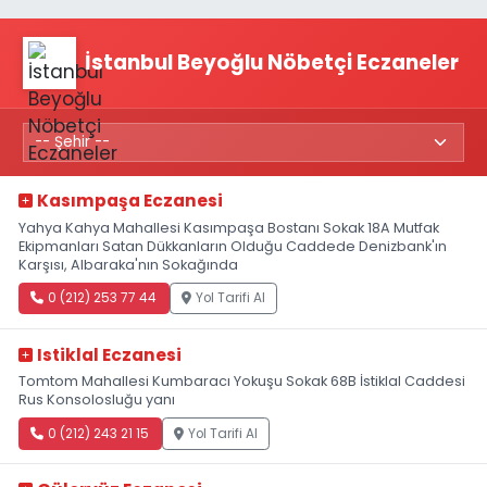
İstanbul Beyoğlu Nöbetçi Eczaneler
Kasımpaşa Eczanesi
Yahya Kahya Mahallesi Kasımpaşa Bostanı Sokak 18A Mutfak
Ekipmanları Satan Dükkanların Olduğu Caddede Denizbank'ın
Karşısı, Albaraka'nın Sokağında
0 (212) 253 77 44
Yol Tarifi Al
Istiklal Eczanesi
Tomtom Mahallesi Kumbaracı Yokuşu Sokak 68B İstiklal Caddesi
Rus Konsolosluğu yanı
0 (212) 243 21 15
Yol Tarifi Al