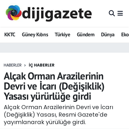
ADVERTORIAL
Hava Durumu
KKTC
Güney Kıbrıs
Türkiye
Gündem
Dünya
Ek
Dijigazete
Trafik Durumu
Dünya
Süper Lig Puan Durumu ve Fikstür
HABERLER
İÇ HABERLER
Eğitim
Tüm Manşetler
Alçak Orman Arazilerinin
Ekonomi
Son Dakika Haberleri
Devri ve İcarı (Değişiklik)
Yasası yürürlüğe girdi
Foto Galeri
Haber Arşivi
Alçak Orman Arazilerinin Devri ve İcarı
GEZİ
(Değişiklik) Yasası, Resmi Gazete'de
yayımlanarak yürülüğe girdi.
Güncel