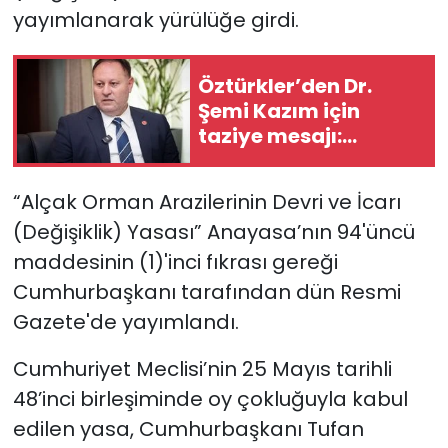
yayımlanarak yürülüğe girdi.
SAĞLIK
Öztürkler’den Dr.
Spor
Şemi Kazım için
taziye mesajı:
Teknoloji
“Ömrünü halka
hizmete adamış
TÜRKiYE
“Alçak Orman Arazilerinin Devri ve İcarı
değerli insandı”
(Değişiklik) Yasası” Anayasa’nın 94'üncü
Video Galeri
maddesinin (1)'inci fıkrası gereği
Cumhurbaşkanı tarafından dün Resmi
YAŞAM
Gazete'de yayımlandı.
Yazarlar
Cumhuriyet Meclisi’nin 25 Mayıs tarihli
48’inci birleşiminde oy çokluğuyla kabul
edilen yasa, Cumhurbaşkanı Tufan