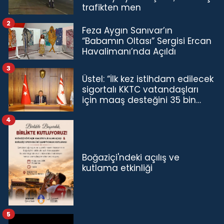
trafikten men
2
Feza Aygın Sanıvar’ın
“Babamın Oltası” Sergisi Ercan
Havalimanı’nda Açıldı
3
Üstel: “İlk kez istihdam edilecek
sigortalı KKTC vatandaşları
için maaş desteğini 35 bin
TL'ye çıkardık”
4
Boğaziçi'ndeki açılış ve
kutlama etkinliği
5