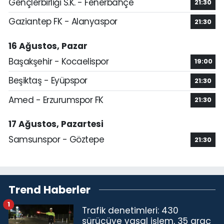
Gençlerbirliği S.K. - Fenerbahçe
21:30
Gaziantep FK - Alanyaspor
21:30
16 Ağustos, Pazar
Başakşehir - Kocaelispor
19:00
Beşiktaş - Eyüpspor
21:30
Amed - Erzurumspor FK
21:30
17 Ağustos, Pazartesi
Samsunspor - Göztepe
21:30
Trend Haberler
1
Trafik denetimleri: 430
sürücüye yasal işlem, 35 araç