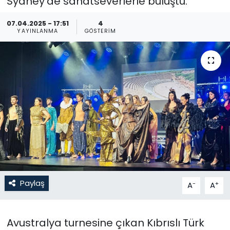
Sydney’de sanatseverlerle buluştu.
Gündem
07.04.2025 - 17:51
4
YAYINLANMA
GÖSTERIM
KKTC
KKTC YEREL SEÇİM 2018
Kültür Sanat
Magazin
Moda
Nöbetçi Eczaneler
Paylaş
-
+
A
A
Otomobil Dünyası
Avustralya turnesine çıkan Kıbrıslı Türk
Politika