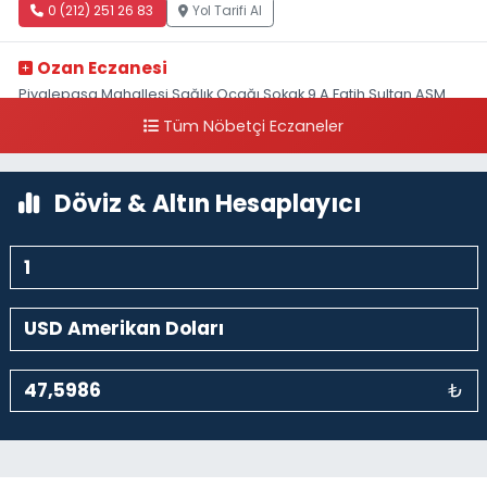
0 (212) 251 26 83
Yol Tarifi Al
Ozan Eczanesi
Piyalepaşa Mahallesi Sağlık Ocağı Sokak 9 A Fatih Sultan ASM
Yanı
Tüm Nöbetçi Eczaneler
0 (212) 297 30 13
Yol Tarifi Al
Döviz & Altın Hesaplayıcı
₺