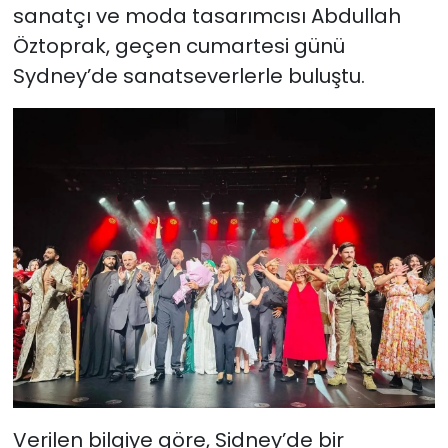
sanatçı ve moda tasarımcısı Abdullah
Öztoprak, geçen cumartesi günü
SAĞLIK
Sydney’de sanatseverlerle buluştu.
Spor
Teknoloji
TÜRKiYE
Video Galeri
YAŞAM
Yazarlar
Verilen bilgiye göre, Sidney’de bir