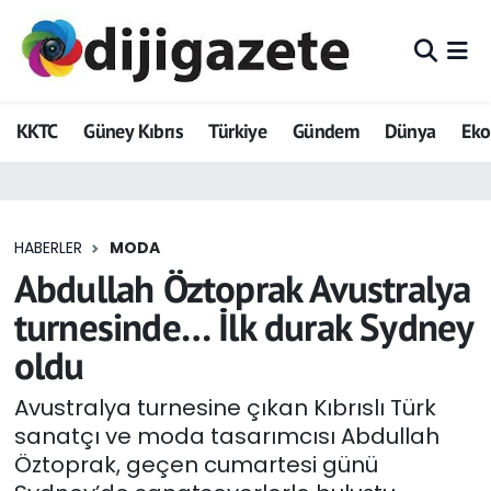
ADVERTORIAL
Hava Durumu
KKTC
Güney Kıbrıs
Türkiye
Gündem
Dünya
Ek
Dijigazete
Trafik Durumu
Dünya
Süper Lig Puan Durumu ve Fikstür
HABERLER
MODA
Eğitim
Tüm Manşetler
Abdullah Öztoprak Avustralya
Ekonomi
Son Dakika Haberleri
turnesinde… İlk durak Sydney
oldu
Foto Galeri
Haber Arşivi
Avustralya turnesine çıkan Kıbrıslı Türk
GEZİ
sanatçı ve moda tasarımcısı Abdullah
Öztoprak, geçen cumartesi günü
Güncel