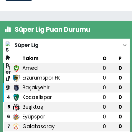
Süper Lig Puan Durumu
Süper Lig
#
Takım
O
P
Amed
0
0
1
Erzurumspor FK
0
0
2
Başakşehir
0
0
3
Kocaelispor
0
0
4
Beşiktaş
0
0
5
Eyüpspor
0
0
6
Galatasaray
0
0
7