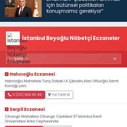
için bütünsel politikaları
konuşmamız gerekiyor”
İstanbul Beyoğlu Nöbetçi Eczaneler
Halıcıoğlu Eczanesi
Halıcıoğlu Mahallesi Tunç Sokak 1 A Çıksalın,Alev Ofluoğlu Semt
Konağı yanı
0 (212) 369 45 49
Yol Tarifi Al
Serpil Eczanesi
Cihangir Mahallesi Cihangir Caddesi 37 İstanbul Kent
Üniversitesi Arka Cephesinde