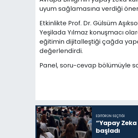
uyum sağlamasına verdiği önem
Etkinlikte Prof. Dr. Gülsüm Aşıksoy
Yeşilada Yılmaz konuşmacı olarak
eğitimin dijitalleştiği çağda yap
değerlendirdi.
Panel, soru-cevap bölümüyle so
EDITÖRÜN SEÇTIĞI
“Yapay Zeka i
başladı