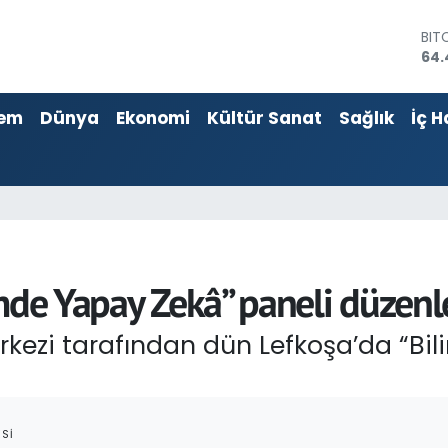
64.
DO
47,
EU
55,
em
Dünya
Ekonomi
Kültür Sanat
Sağlık
İç H
STE
64,
GRA
651
BİS
13.
imde Yapay Zekâ” paneli düzenl
erkezi tarafından dün Lefkoşa’da “Bi
SI