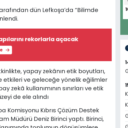
i tarafından dün Lefkoşa’da “Bilimde
1
nlendi.
pılarını rekorlarla açacak
le
kinlikte, yapay zekânın etik boyutları,
G
etkileri ve geleceğe yönelik eğilimler
1
ay zekâ kullanımının sınırları ve etik
K
zeyi de ele alındı
K
upa Komisyonu Kıbrıs Çözüm Destek
G
m Müdürü Deniz Birinci yaptı. Birinci,
kullanımında toplumun dönüşümlere
G