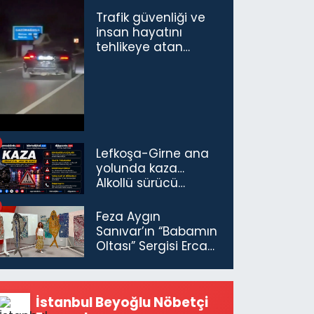
Trafik güvenliği ve
insan hayatını
tehlikeye atan
sürücü ve yolcuya
ceza...
Lefkoşa-Girne ana
yolunda kaza…
Alkollü sürücü
tutuklandı
Feza Aygın
Sanıvar’ın “Babamın
Oltası” Sergisi Ercan
Havalimanı’nda
Açıldı
İstanbul Beyoğlu Nöbetçi