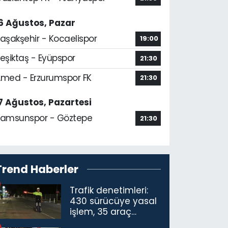
6 Ağustos, Pazar
aşakşehir - Kocaelispor
19:00
eşiktaş - Eyüpspor
21:30
med - Erzurumspor FK
21:30
7 Ağustos, Pazartesi
amsunspor - Göztepe
21:30
Trend Haberler
Trafik denetimleri:
430 sürücüye yasal
işlem, 35 araç
trafikten men