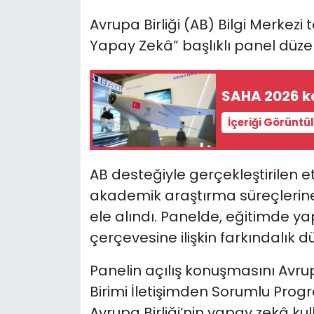
Avrupa Birliği (AB) Bilgi Merkez
SAĞLIK
Yapay Zekâ” başlıklı panel düze
Spor
SAHA 2026 ka
Teknoloji
İçeriği Görüntü
TÜRKiYE
AB desteğiyle gerçekleştirilen et
Video Galeri
akademik araştırma süreçlerine 
YAŞAM
ele alındı. Panelde, eğitimde yap
çerçevesine ilişkin farkındalık dü
Yazarlar
Panelin açılış konuşmasını Avr
Birimi İletişimden Sorumlu Progra
Avrupa Birliği’nin yapay zekâ 