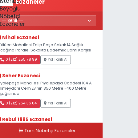
Eczaneler
Nihal Eczanesi
ütlüce Mahallesi Talip Paşa Sokak 14 Sağlık
cağına Paralel Sokakta Bademlik Cami Karşısı
0 (212) 255 78 99
Yol Tarifi Al
Seher Eczanesi
iyalepaşa Mahallesi Piyalepaşa Caddesi 104 A
kmeydanı Cem Evinin 350 Metre -400 Metre
şağısında
0 (212) 254 36 04
Yol Tarifi Al
Rebul 1895 Eczanesi
atip Mustafa Çelebi Mahallesi İstiklal Caddesi
Tüm Nöbetçi Eczaneler
eşelik Sokak, 3B Akbank Sanat karşısı, Fransız
onsolosluğu Çaprazı