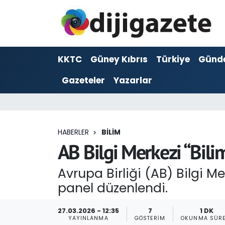
ADVERTORIAL
Hava Durumu
KKTC
Güney Kıbrıs
Türkiye
Günd
Dijigazete
Trafik Durumu
Gazeteler
Yazarlar
Dünya
Süper Lig Puan Durumu ve Fikstür
Eğitim
Tüm Manşetler
HABERLER
BILIM
Ekonomi
Son Dakika Haberleri
AB Bilgi Merkezi “Bil
Foto Galeri
Haber Arşivi
Avrupa Birliği (AB) Bilgi M
panel düzenlendi.
GEZİ
27.03.2026 - 12:35
7
1 DK
Güncel
YAYINLANMA
GÖSTERIM
OKUNMA SÜRE