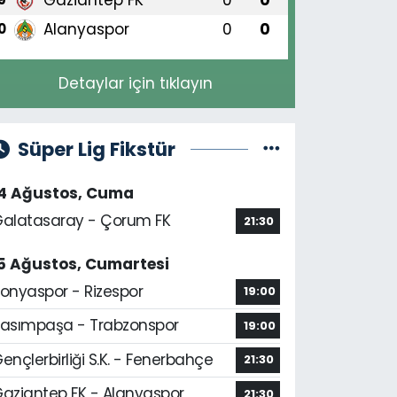
Alanyaspor
0
0
0
Detaylar için tıklayın
Süper Lig Fikstür
14 Ağustos, Cuma
alatasaray - Çorum FK
21:30
5 Ağustos, Cumartesi
onyaspor - Rizespor
19:00
asımpaşa - Trabzonspor
19:00
ençlerbirliği S.K. - Fenerbahçe
21:30
aziantep FK - Alanyaspor
21:30