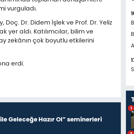
i vurguladı.
1
, Doç. Dr. Didem İşlek ve Prof. Dr. Yeliz
B
 yer aldı. Katılımcılar, bilim ve
B
ay zekânın çok boyutlu etkilerini
A
1
na erdi.
S
1
le Geleceğe Hazır Ol” seminerleri
2