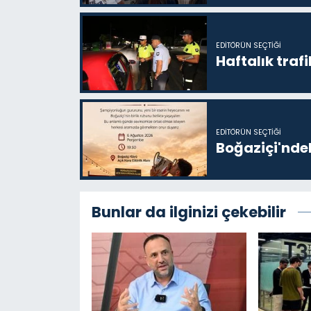
EDITÖRÜN SEÇTIĞI
Haftalık trafi
EDITÖRÜN SEÇTIĞI
Boğaziçi'ndek
Bunlar da ilginizi çekebilir