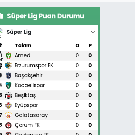
Süper Lig Puan Durumu
Süper Lig
#
Takım
O
P
Amed
0
0
1
Erzurumspor FK
0
0
2
Başakşehir
0
0
3
Kocaelispor
0
0
4
Beşiktaş
0
0
5
Eyüpspor
0
0
6
Galatasaray
0
0
7
Çorum FK
0
0
8
Gaziantep FK
0
0
9