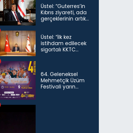
Üstel: “Guterres’in
Kıbrıs ziyareti, ada
gerçeklerinin artık
göz ardı
edilemeyeceğini
Üstel: “İlk kez
göstermiştir”
istihdam edilecek
sigortalı KKTC
vatandaşları için
maaş desteğini 35
bin TL'ye çıkardık”
64. Geleneksel
Mehmetçik Üzüm
Festivali yarın
başlıyor