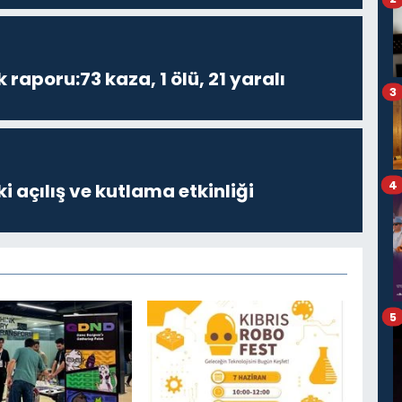
k raporu:73 kaza, 1 ölü, 21 yaralı
3
4
i açılış ve kutlama etkinliği
5