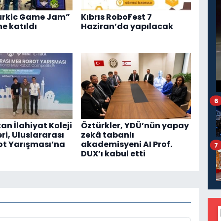
urkic Game Jam”
Kıbrıs RoboFest 7
ne katıldı
Haziran’da yapılacak
6
an İlahiyat Koleji
Öztürkler, YDÜ’nün yapay
ri, Uluslararası
zekâ tabanlı
t Yarışması’na
akademisyeni AI Prof.
7
DUX’ı kabul etti