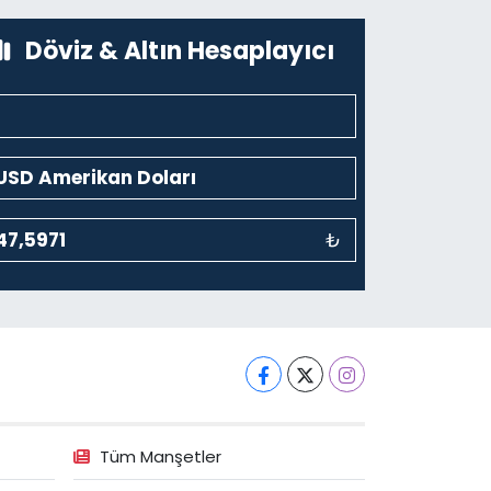
0 (212) 243 69 36
Yol Tarifi Al
Döviz & Altın Hesaplayıcı
₺
Tüm Manşetler