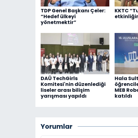
TDP Genel Başkanı Çeler:
KKTC “T
“Hedef ülkeyi
etkinliği
yönetmektir”
DAÜ TechGirls
Hala Sult
Komitesi'nin düzenlediği
öğrencile
liseler arası bilişim
MEB Robo
yarışması yapıldı
katıldı
Yorumlar