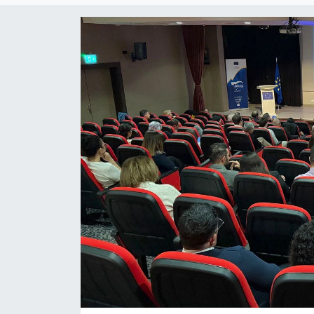
Gündem
KKTC
KKTC YEREL SEÇİM 2018
Kültür Sanat
Magazin
Moda
Nöbetçi Eczaneler
Otomobil Dünyası
Politika