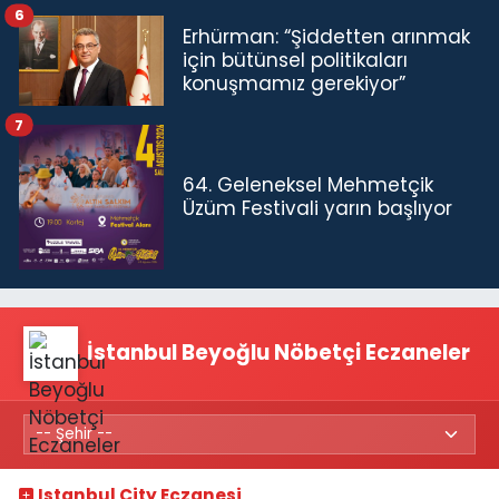
6
Erhürman: “Şiddetten arınmak
için bütünsel politikaları
konuşmamız gerekiyor”
7
64. Geleneksel Mehmetçik
Üzüm Festivali yarın başlıyor
İstanbul Beyoğlu Nöbetçi Eczaneler
Istanbul City Eczanesi