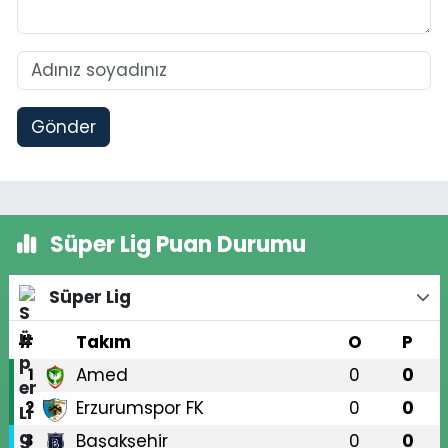
Gönder
Süper Lig Puan Durumu
Süper Lig
#
Takım
O
P
Amed
0
0
1
Erzurumspor FK
0
0
2
Başakşehir
0
0
3