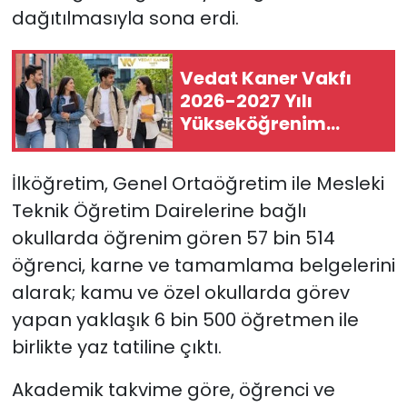
dağıtılmasıyla sona erdi.
SAĞLIK
Vedat Kaner Vakfı
Spor
2026-2027 Yılı
Yükseköğrenim
Teknoloji
Destek Bursu
Başvuruları Başladı
TÜRKiYE
İlköğretim, Genel Ortaöğretim ile Mesleki
Teknik Öğretim Dairelerine bağlı
Video Galeri
okullarda öğrenim gören 57 bin 514
öğrenci, karne ve tamamlama belgelerini
YAŞAM
alarak; kamu ve özel okullarda görev
yapan yaklaşık 6 bin 500 öğretmen ile
Yazarlar
birlikte yaz tatiline çıktı.
Akademik takvime göre, öğrenci ve