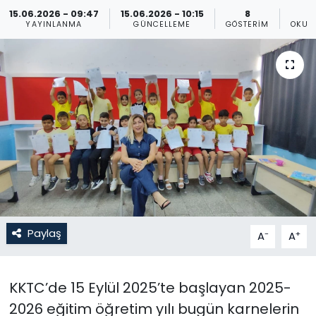
15.06.2026 - 09:47
15.06.2026 - 10:15
8
Gündem
YAYINLANMA
GÜNCELLEME
GÖSTERIM
OKUN
KKTC
KKTC YEREL SEÇİM 2018
Kültür Sanat
Magazin
Moda
Paylaş
-
+
A
A
Nöbetçi Eczaneler
Otomobil Dünyası
KKTC’de 15 Eylül 2025’te başlayan 2025-
2026 eğitim öğretim yılı bugün karnelerin
Politika