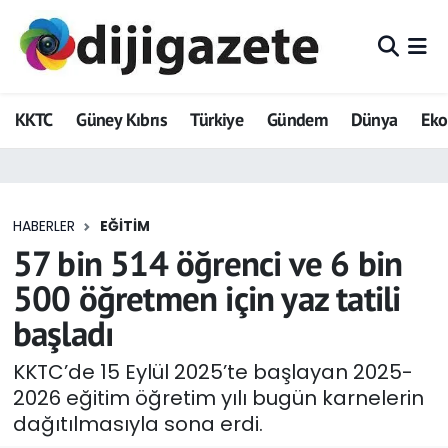
ADVERTORIAL
Hava Durumu
KKTC
Güney Kıbrıs
Türkiye
Gündem
Dünya
Ek
Dijigazete
Trafik Durumu
Dünya
Süper Lig Puan Durumu ve Fikstür
HABERLER
EĞITIM
Eğitim
Tüm Manşetler
57 bin 514 öğrenci ve 6 bin
Ekonomi
Son Dakika Haberleri
500 öğretmen için yaz tatili
başladı
Foto Galeri
Haber Arşivi
KKTC’de 15 Eylül 2025’te başlayan 2025-
GEZİ
2026 eğitim öğretim yılı bugün karnelerin
dağıtılmasıyla sona erdi.
Güncel