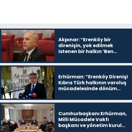
Akpınar: “Erenköy bir
direnişin, yok edilmek
istenen bir halkın ‘Ben
buradayım ve var olmaya
devam edeceğim’ dediği
yer
Erhürman: “Erenköy Direnişi
Kıbrıs Türk halkının varoluş
mücadelesinde dönüm
noktalarından biri”
Cumhurbaşkanı Erhürman,
Milli Mücadele Vakfı
başkanı ve yönetim kurulu
üyelerini kabul etti