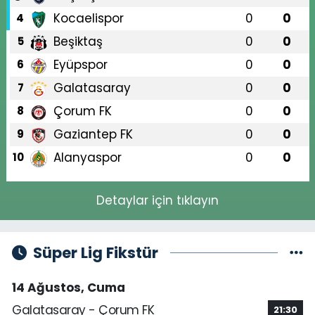
Kocaelispor
0
0
4
Beşiktaş
0
0
5
Eyüpspor
0
0
6
Galatasaray
0
0
7
Çorum FK
0
0
8
Gaziantep FK
0
0
9
Alanyaspor
0
0
10
Detaylar için tıklayın
Süper Lig Fikstür
14 Ağustos, Cuma
Galatasaray - Çorum FK
21:30