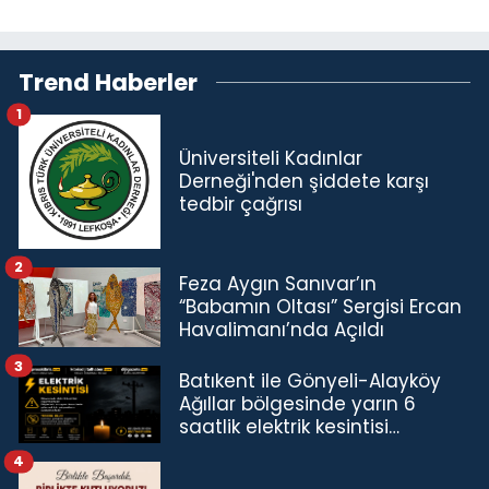
Trend Haberler
1
Üniversiteli Kadınlar
Derneği'nden şiddete karşı
tedbir çağrısı
2
Feza Aygın Sanıvar’ın
“Babamın Oltası” Sergisi Ercan
Havalimanı’nda Açıldı
3
Batıkent ile Gönyeli-Alayköy
Ağıllar bölgesinde yarın 6
saatlik elektrik kesintisi…
4