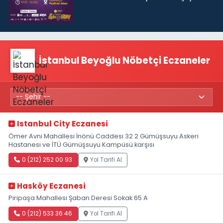
İstanbul Beyoğlu Nöbetçi Eczaneler
Istanbul City Eczanesi
Ömer Avni Mahallesi İnönü Caddesi 32 2 Gümüşsuyu Askeri
Hastanesi ve İTÜ Gümüşsuyu Kampüsü karşısı
0 (212) 252 00 93
Yol Tarifi Al
Hasköy Eczanesi
Piripaşa Mahallesi Şaban Deresi Sokak 65 A
0 (212) 533 36 46
Yol Tarifi Al