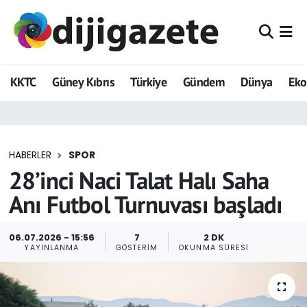
ADVERTORIAL
Hava Durumu
KKTC
Güney Kıbrıs
Türkiye
Gündem
Dünya
Ek
Dijigazete
Trafik Durumu
Dünya
Süper Lig Puan Durumu ve Fikstür
HABERLER
SPOR
Eğitim
Tüm Manşetler
28’inci Naci Talat Halı Saha
Ekonomi
Son Dakika Haberleri
Anı Futbol Turnuvası başladı
Foto Galeri
Haber Arşivi
06.07.2026 - 15:56
7
2 DK
YAYINLANMA
GÖSTERIM
OKUNMA SÜRESI
GEZİ
Güncel