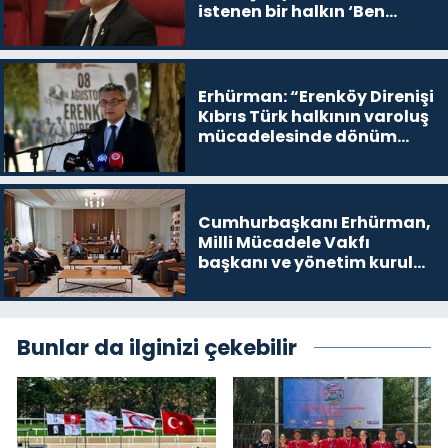
istenen bir halkın ‘Ben
buradayım ve var olmaya
devam edeceğim’ dediği
yer
Erhürman: “Erenköy Direnişi
Kıbrıs Türk halkının varoluş
mücadelesinde dönüm
noktalarından biri”
Cumhurbaşkanı Erhürman,
Milli Mücadele Vakfı
başkanı ve yönetim kurulu
üyelerini kabul etti
Bunlar da ilginizi çekebilir