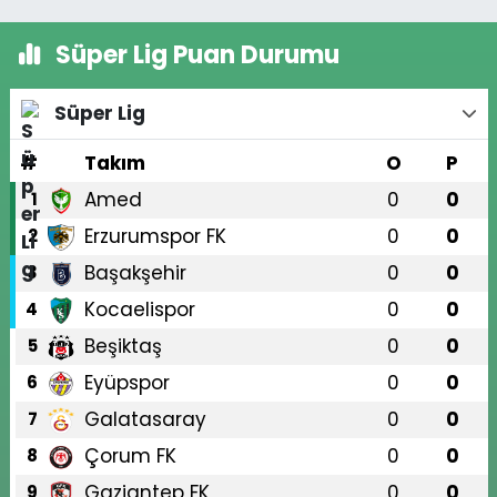
Süper Lig Puan Durumu
Süper Lig
#
Takım
O
P
Amed
0
0
1
Erzurumspor FK
0
0
2
Başakşehir
0
0
3
Kocaelispor
0
0
4
Beşiktaş
0
0
5
Eyüpspor
0
0
6
Galatasaray
0
0
7
Çorum FK
0
0
8
Gaziantep FK
0
0
9