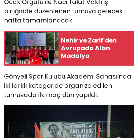
Ocak Örgütü ile Naci Talat Vakfı iş
birliğinde düzenlenen turnuva gelecek
SAĞLIK
hafta tamamlanacak.
Spor
Nehir ve Zarif'den
Teknoloji
Avrupada Altın
Madalya
TÜRKiYE
Gönyeli Spor Kulübü Akademi Sahası’nda
Video Galeri
iki farklı kategoride organize edilen
YAŞAM
turnuvada ilk maç dün yapıldı.
Yazarlar