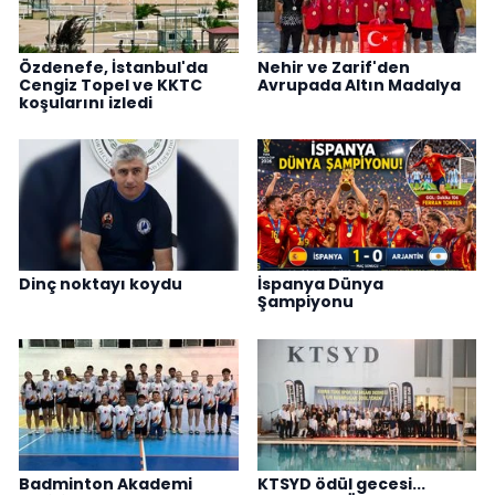
Özdenefe, İstanbul'da
Nehir ve Zarif'den
Cengiz Topel ve KKTC
Avrupada Altın Madalya
koşularını izledi
Dinç noktayı koydu
İspanya Dünya
Şampiyonu
Badminton Akademi
KTSYD ödül gecesi...