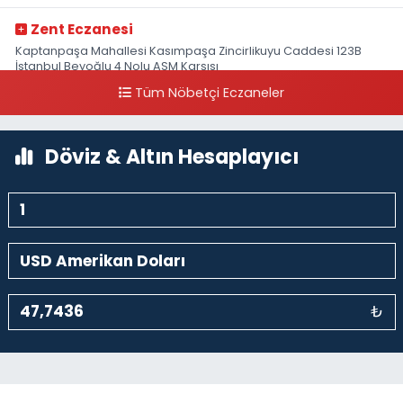
Zent Eczanesi
Kaptanpaşa Mahallesi Kasımpaşa Zincirlikuyu Caddesi 123B
İstanbul Beyoğlu 4 Nolu ASM Karşısı
Tüm Nöbetçi Eczaneler
0 (212) 297 96 92
Yol Tarifi Al
Döviz & Altın Hesaplayıcı
₺