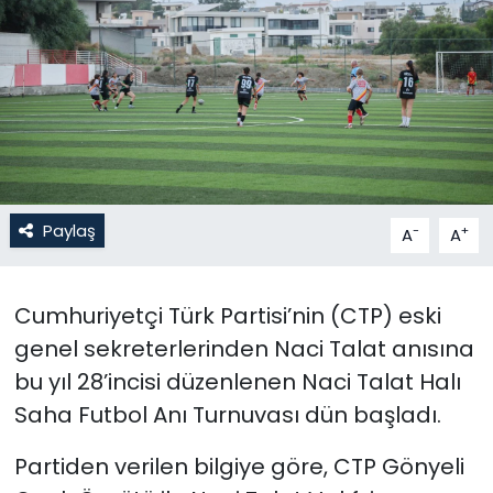
Gündem
KKTC
KKTC YEREL SEÇİM 2018
Kültür Sanat
Paylaş
-
+
A
A
Magazin
Cumhuriyetçi Türk Partisi’nin (CTP) eski
Moda
genel sekreterlerinden Naci Talat anısına
Nöbetçi Eczaneler
bu yıl 28’incisi düzenlenen Naci Talat Halı
Saha Futbol Anı Turnuvası dün başladı.
Otomobil Dünyası
Partiden verilen bilgiye göre, CTP Gönyeli
Politika