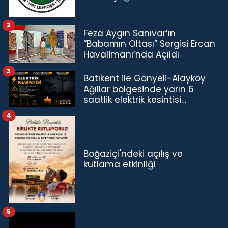
2
Feza Aygın Sanıvar’ın
“Babamın Oltası” Sergisi Ercan
Havalimanı’nda Açıldı
3
Batıkent ile Gönyeli-Alayköy
Ağıllar bölgesinde yarın 6
saatlik elektrik kesintisi…
4
Boğaziçi'ndeki açılış ve
kutlama etkinliği
5