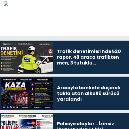
Trafik denetimlerinde 520
rapor, 48 araca trafikten
men, 3 tutuklu…
Aracıyla bankete düşerek
takla atan alkollü sürücü
yaralandı
Polisiye olaylar… İzinsiz