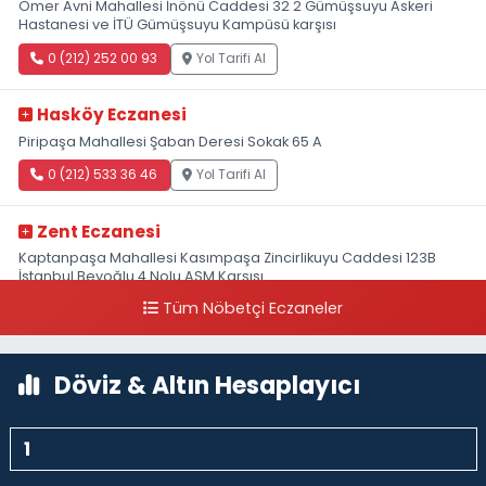
Ömer Avni Mahallesi İnönü Caddesi 32 2 Gümüşsuyu Askeri
Hastanesi ve İTÜ Gümüşsuyu Kampüsü karşısı
0 (212) 252 00 93
Yol Tarifi Al
Hasköy Eczanesi
Piripaşa Mahallesi Şaban Deresi Sokak 65 A
0 (212) 533 36 46
Yol Tarifi Al
Zent Eczanesi
Kaptanpaşa Mahallesi Kasımpaşa Zincirlikuyu Caddesi 123B
İstanbul Beyoğlu 4 Nolu ASM Karşısı
Tüm Nöbetçi Eczaneler
0 (212) 297 96 92
Yol Tarifi Al
Döviz & Altın Hesaplayıcı