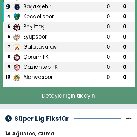
Başakşehir
0
0
3
Kocaelispor
0
0
4
Beşiktaş
0
0
5
Eyüpspor
0
0
6
Galatasaray
0
0
7
Çorum FK
0
0
8
Gaziantep FK
0
0
9
Alanyaspor
0
0
10
Detaylar için tıklayın
Süper Lig Fikstür
14 Ağustos, Cuma