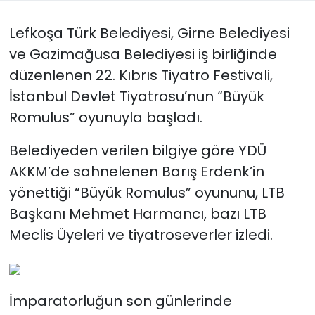
Lefkoşa Türk Belediyesi, Girne Belediyesi
SAĞLIK
ve Gazimağusa Belediyesi iş birliğinde
Spor
düzenlenen 22. Kıbrıs Tiyatro Festivali,
İstanbul Devlet Tiyatrosu’nun “Büyük
Teknoloji
Romulus” oyunuyla başladı.
TÜRKiYE
Belediyeden verilen bilgiye göre YDÜ
AKKM’de sahnelenen Barış Erdenk’in
Video Galeri
yönettiği “Büyük Romulus” oyununu, LTB
YAŞAM
Başkanı Mehmet Harmancı, bazı LTB
Meclis Üyeleri ve tiyatroseverler izledi.
Yazarlar
İmparatorluğun son günlerinde