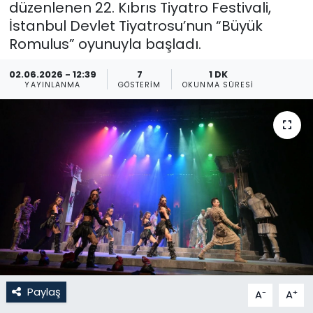
düzenlenen 22. Kıbrıs Tiyatro Festivali,
İstanbul Devlet Tiyatrosu’nun “Büyük
Gündem
Romulus” oyunuyla başladı.
KKTC
02.06.2026 - 12:39
7
1 DK
YAYINLANMA
GÖSTERIM
OKUNMA SÜRESI
KKTC YEREL SEÇİM 2018
Kültür Sanat
Magazin
Moda
Nöbetçi Eczaneler
Otomobil Dünyası
Paylaş
-
+
A
A
Politika