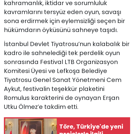
kahramanlık, iktidar ve sorumluluk
kavramlarını tersyüz eden oyun, savaşı
sona erdirmek için eylemsizliği seçen bir
hükümdarın öyküsünü sahneye taşıdı.
İstanbul Devlet Tiyatrosu’nun kalabalık bir
kadro ile sahnelediği tek perdelik oyun
sonrasında Festival LTB Organizasyon
Komitesi Üyesi ve Lefkoşa Belediye
Tiyatrosu Genel Sanat Yönetmeni Cem
Aykut, festivalin teşekkür plaketini
Romulus karakterini de oynayan Erşan
Utku Ölmez’e takdim etti.
Töre, Türkiye'de yeni
projelerle ilgili