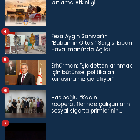
kutlama etkinliği
4
Feza Aygın Sanıvar’ın
“Babamın Oltası” Sergisi Ercan
Havalimanı’nda Açıldı
5
Erhürman: “Şiddetten arınmak
için bütünsel politikaları
konuşmamız gerekiyor”
6
Hasipoğlu: “Kadın
kooperatiflerinde çalışanların
sosyal sigorta primlerinin
tamamını karşılayacağız”
7