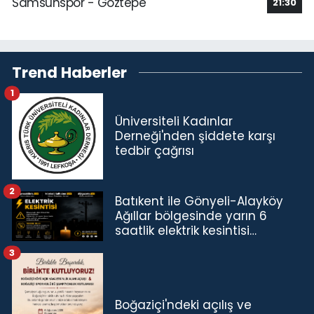
Samsunspor - Göztepe
21:30
Trend Haberler
1
Üniversiteli Kadınlar
Derneği'nden şiddete karşı
tedbir çağrısı
2
Batıkent ile Gönyeli-Alayköy
Ağıllar bölgesinde yarın 6
saatlik elektrik kesintisi…
3
Boğaziçi'ndeki açılış ve