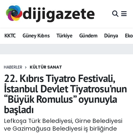
ADVERTORIAL
Hava Durumu
KKTC
Güney Kıbrıs
Türkiye
Gündem
Dünya
Ek
Dijigazete
Trafik Durumu
Dünya
Süper Lig Puan Durumu ve Fikstür
HABERLER
KÜLTÜR SANAT
Eğitim
Tüm Manşetler
22. Kıbrıs Tiyatro Festivali,
Ekonomi
Son Dakika Haberleri
İstanbul Devlet Tiyatrosu’nun
“Büyük Romulus” oyunuyla
Foto Galeri
Haber Arşivi
başladı
GEZİ
Lefkoşa Türk Belediyesi, Girne Belediyesi
ve Gazimağusa Belediyesi iş birliğinde
Güncel