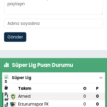
Gönder
Süper Lig Puan Durumu
Süper Lig
#
Takım
O
P
Amed
0
0
1
Erzurumspor FK
0
0
2