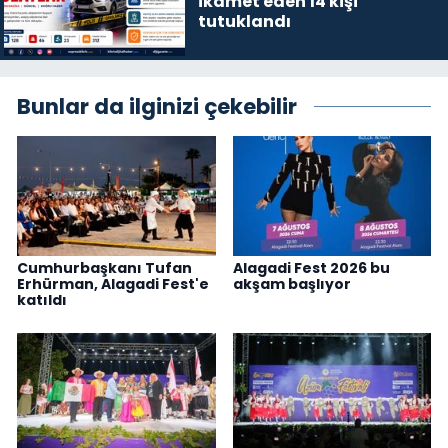
ikamet eden 14 kişi
tutuklandı
Bunlar da ilginizi çekebilir
Cumhurbaşkanı Tufan
Alagadi Fest 2026 bu
Erhürman, Alagadi Fest'e
akşam başlıyor
katıldı