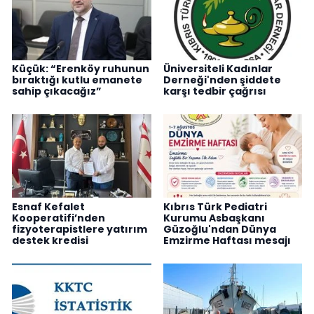
Küçük: “Erenköy ruhunun
Üniversiteli Kadınlar
bıraktığı kutlu emanete
Derneği'nden şiddete
sahip çıkacağız”
karşı tedbir çağrısı
Esnaf Kefalet
Kıbrıs Türk Pediatri
Kooperatifi’nden
Kurumu Asbaşkanı
fizyoterapistlere yatırım
Güzoğlu'ndan Dünya
destek kredisi
Emzirme Haftası mesajı