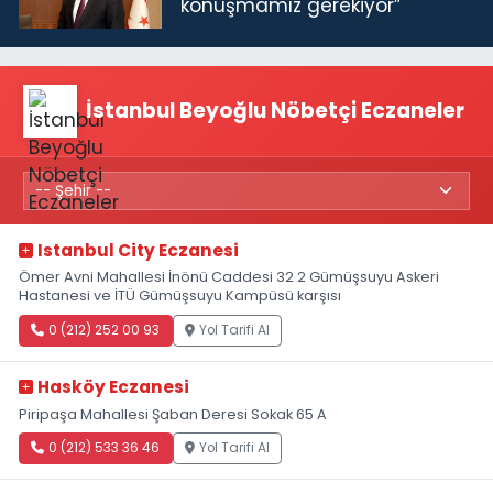
konuşmamız gerekiyor”
İstanbul Beyoğlu Nöbetçi Eczaneler
Istanbul City Eczanesi
Ömer Avni Mahallesi İnönü Caddesi 32 2 Gümüşsuyu Askeri
Hastanesi ve İTÜ Gümüşsuyu Kampüsü karşısı
0 (212) 252 00 93
Yol Tarifi Al
Hasköy Eczanesi
Piripaşa Mahallesi Şaban Deresi Sokak 65 A
0 (212) 533 36 46
Yol Tarifi Al