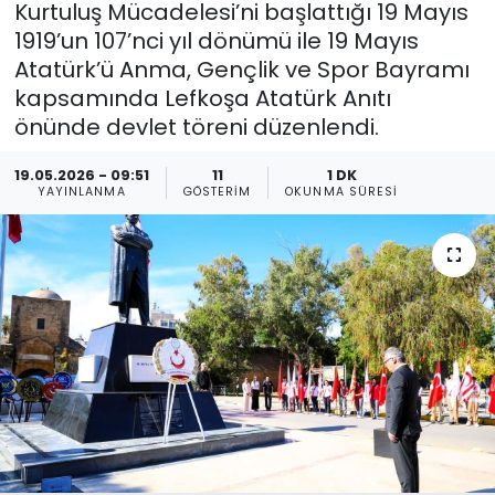
Kurtuluş Mücadelesi’ni başlattığı 19 Mayıs
1919’un 107’nci yıl dönümü ile 19 Mayıs
Gündem
Atatürk’ü Anma, Gençlik ve Spor Bayramı
KKTC
kapsamında Lefkoşa Atatürk Anıtı
önünde devlet töreni düzenlendi.
KKTC YEREL SEÇİM 2018
19.05.2026 - 09:51
11
1 DK
YAYINLANMA
GÖSTERIM
OKUNMA SÜRESI
Kültür Sanat
Magazin
Moda
Nöbetçi Eczaneler
Otomobil Dünyası
Politika