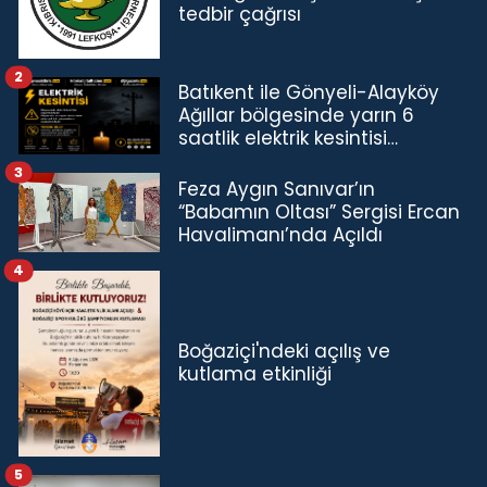
tedbir çağrısı
2
Batıkent ile Gönyeli-Alayköy
Ağıllar bölgesinde yarın 6
saatlik elektrik kesintisi…
3
Feza Aygın Sanıvar’ın
“Babamın Oltası” Sergisi Ercan
Havalimanı’nda Açıldı
4
Boğaziçi'ndeki açılış ve
kutlama etkinliği
5