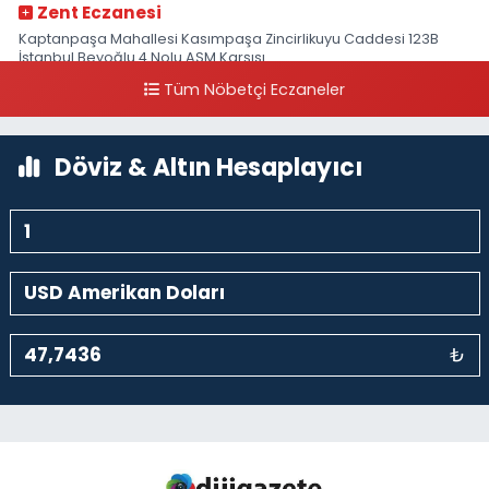
Zent Eczanesi
Kaptanpaşa Mahallesi Kasımpaşa Zincirlikuyu Caddesi 123B
İstanbul Beyoğlu 4 Nolu ASM Karşısı
Tüm Nöbetçi Eczaneler
0 (212) 297 96 92
Yol Tarifi Al
Döviz & Altın Hesaplayıcı
₺