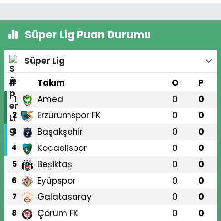
Süper Lig Puan Durumu
Süper Lig
#
Takım
O
P
Amed
0
0
1
Erzurumspor FK
0
0
2
Başakşehir
0
0
3
Kocaelispor
0
0
4
Beşiktaş
0
0
5
Eyüpspor
0
0
6
Galatasaray
0
0
7
Çorum FK
0
0
8