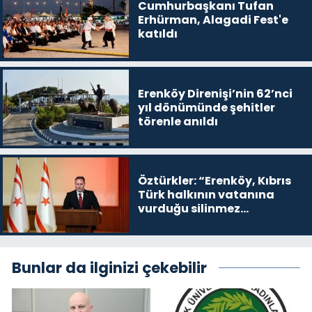
Cumhurbaşkanı Tufan
Erhürman, Alagadi Fest'e
katıldı
Erenköy Direnişi’nin 62’nci
yıl dönümünde şehitler
törenle anıldı
Öztürkler: “Erenköy, Kıbrıs
Türk halkının vatanına
vurduğu silinmez
mührüdür”
Bunlar da ilginizi çekebilir