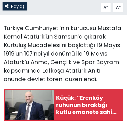
Paylaş
-
+
A
A
SAĞLIK
Türkiye Cumhuriyeti’nin kurucusu Mustafa
Spor
Kemal Atatürk’ün Samsun’a çıkarak
Teknoloji
Kurtuluş Mücadelesi’ni başlattığı 19 Mayıs
1919’un 107’nci yıl dönümü ile 19 Mayıs
TÜRKiYE
Atatürk’ü Anma, Gençlik ve Spor Bayramı
kapsamında Lefkoşa Atatürk Anıtı
Video Galeri
önünde devlet töreni düzenlendi.
YAŞAM
Küçük: “Erenköy
Yazarlar
ruhunun bıraktığı
kutlu emanete sahip
çıkacağız”