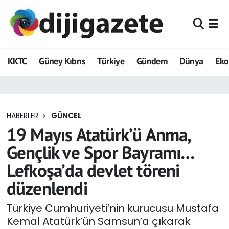
ADVERTORIAL
Hava Durumu
KKTC
Güney Kıbrıs
Türkiye
Gündem
Dünya
Ek
Dijigazete
Trafik Durumu
Dünya
Süper Lig Puan Durumu ve Fikstür
HABERLER
GÜNCEL
Eğitim
Tüm Manşetler
19 Mayıs Atatürk’ü Anma,
Ekonomi
Son Dakika Haberleri
Gençlik ve Spor Bayramı…
Lefkoşa’da devlet töreni
Foto Galeri
Haber Arşivi
düzenlendi
GEZİ
Türkiye Cumhuriyeti’nin kurucusu Mustafa
Kemal Atatürk’ün Samsun’a çıkarak
Güncel