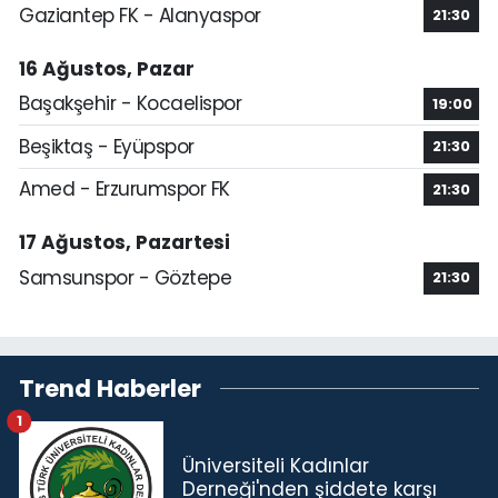
Gaziantep FK - Alanyaspor
21:30
16 Ağustos, Pazar
Başakşehir - Kocaelispor
19:00
Beşiktaş - Eyüpspor
21:30
Amed - Erzurumspor FK
21:30
17 Ağustos, Pazartesi
Samsunspor - Göztepe
21:30
Trend Haberler
1
Üniversiteli Kadınlar
Derneği'nden şiddete karşı