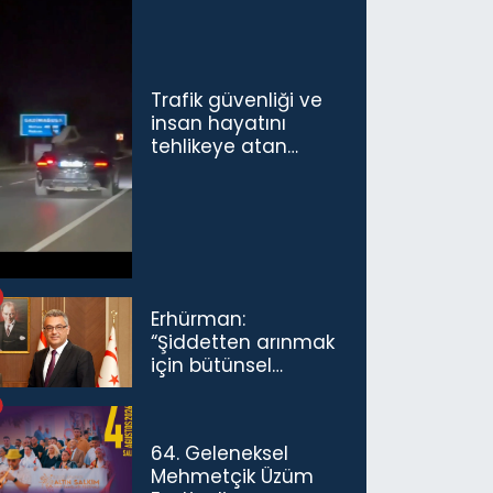
Trafik güvenliği ve
insan hayatını
tehlikeye atan
sürücü ve yolcuya
ceza...
Erhürman:
“Şiddetten arınmak
için bütünsel
politikaları
konuşmamız
gerekiyor”
64. Geleneksel
Mehmetçik Üzüm