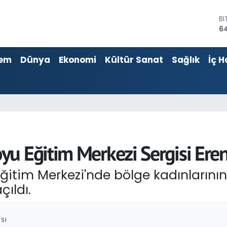
D
4
E
55
em
Dünya
Ekonomi
Kültür Sanat
Sağlık
İç H
ST
64
G
6
Bİ
13
B
64
u Eğitim Merkezi Sergisi Erenk
tim Merkezi'nde bölge kadınlarının 
çıldı.
SI