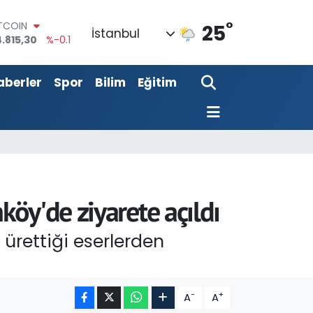
°
OLAR
25
İstanbul
7,7436
%0.18
URO
,2510
%0.32
aberler
Spor
Bilim
Eğitim
ERLİN
,4811
%0.38
RAM ALTIN
660.55
%0
ST100
.779
%-14
ITCOIN
.815,30
%-0.1
öy'de ziyarete açıldı
ürettiği eserlerden
-
+
A
A