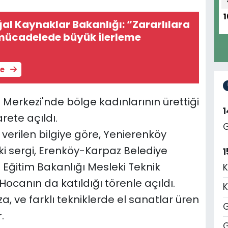
1
al Kaynaklar Bakanlığı: “Zararlılara
 mücadelede büyük ilerleme
le
erkezi'nde bölge kadınlarının ürettiği
rete açıldı.
G
verilen bilgiye göre, Yenierenköy
i sergi, Erenköy-Karpaz Belediye
1
i Eğitim Bakanlığı Mesleki Teknik
K
ocanın da katıldığı törenle açıldı.
K
oza, ve farklı tekniklerde el sanatlar üren
G
.
G