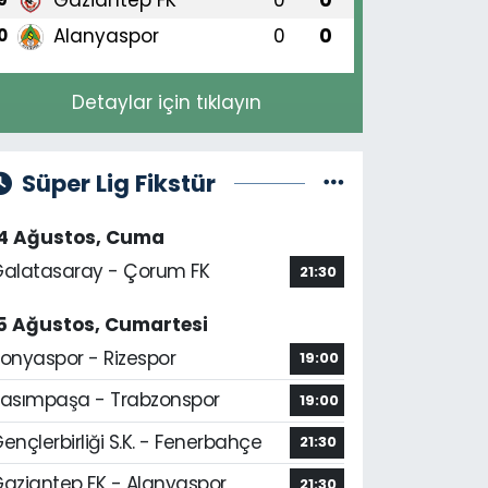
Alanyaspor
0
0
0
Detaylar için tıklayın
Süper Lig Fikstür
14 Ağustos, Cuma
alatasaray - Çorum FK
21:30
5 Ağustos, Cumartesi
onyaspor - Rizespor
19:00
asımpaşa - Trabzonspor
19:00
ençlerbirliği S.K. - Fenerbahçe
21:30
aziantep FK - Alanyaspor
21:30