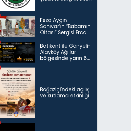
çağrısı
Feza Aygın
Sanıvar’ın “Babamın
Oltası” Sergisi Ercan
Havalimanı’nda
Açıldı
Batıkent ile Gönyeli-
Alayköy Ağıllar
bölgesinde yarın 6
saatlik elektrik
kesintisi…
Boğaziçi'ndeki açılış
ve kutlama etkinliği