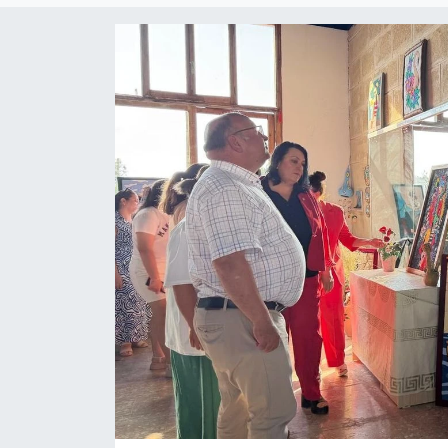
Gündem
KKTC
KKTC YEREL SEÇİM 2018
Kültür Sanat
Magazin
Moda
Nöbetçi Eczaneler
Otomobil Dünyası
Politika