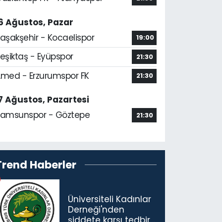
6 Ağustos, Pazar
aşakşehir - Kocaelispor
19:00
eşiktaş - Eyüpspor
21:30
med - Erzurumspor FK
21:30
7 Ağustos, Pazartesi
amsunspor - Göztepe
21:30
Trend Haberler
Üniversiteli Kadınlar
Derneği'nden
şiddete karşı tedbir