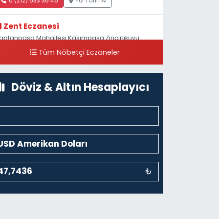
0 (212) 533 36 46
Yol Tarifi Al
Zent Eczanesi
aptanpaşa Mahallesi Kasımpaşa Zincirlikuyu
addesi 123B İstanbul Beyoğlu 4 Nolu ASM Karşısı
Tüm Nöbetçi Eczaneler
0 (212) 297 96 92
Yol Tarifi Al
Döviz & Altın Hesaplayıcı
₺