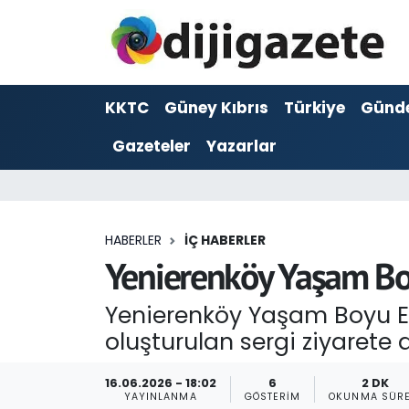
ADVERTORIAL
Hava Durumu
KKTC
Güney Kıbrıs
Türkiye
Günd
Dijigazete
Trafik Durumu
Gazeteler
Yazarlar
Dünya
Süper Lig Puan Durumu ve Fikstür
Eğitim
Tüm Manşetler
HABERLER
İÇ HABERLER
Ekonomi
Son Dakika Haberleri
Yenierenköy Yaşam Boy
Foto Galeri
Haber Arşivi
Yenierenköy Yaşam Boyu Eği
oluşturulan sergi ziyarete a
GEZİ
16.06.2026 - 18:02
6
2 DK
Güncel
YAYINLANMA
GÖSTERIM
OKUNMA SÜRE