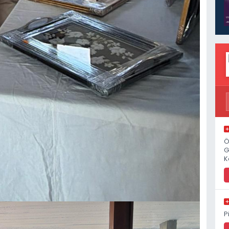
Ö
G
K
P