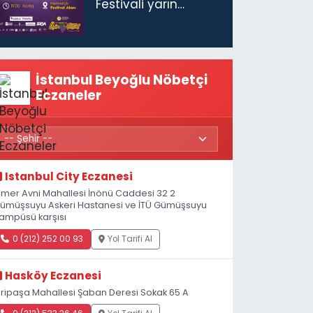
Festivali yarın
başlıyor
İstanbul Beyoğlu Nöbetçi
Eczaneler
Istanbul City Eczanesi
mer Avni Mahallesi İnönü Caddesi 32 2
ümüşsuyu Askeri Hastanesi ve İTÜ Gümüşsuyu
ampüsü karşısı
0 (212) 252 00 93
Yol Tarifi Al
Hasköy Eczanesi
iripaşa Mahallesi Şaban Deresi Sokak 65 A