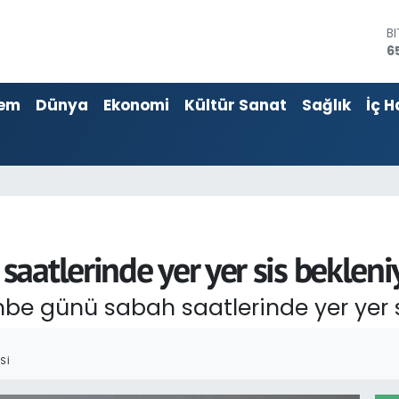
6
D
4
E
5
em
Dünya
Ekonomi
Kültür Sanat
Sağlık
İç H
S
6
G
6
B
1
aatlerinde yer yer sis bekleni
mbe günü sabah saatlerinde yer yer 
SI