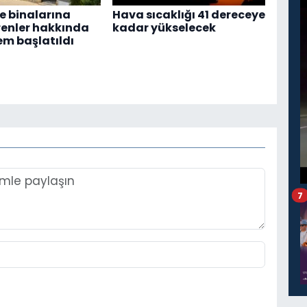
 binalarına
Hava sıcaklığı 41 dereceye
renler hakkında
kadar yükselecek
em başlatıldı
7