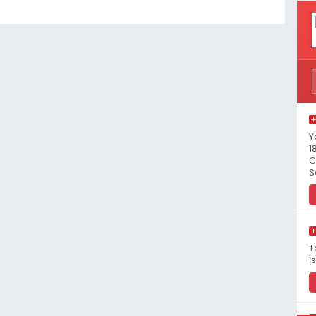
Y
1
C
S
T
İ