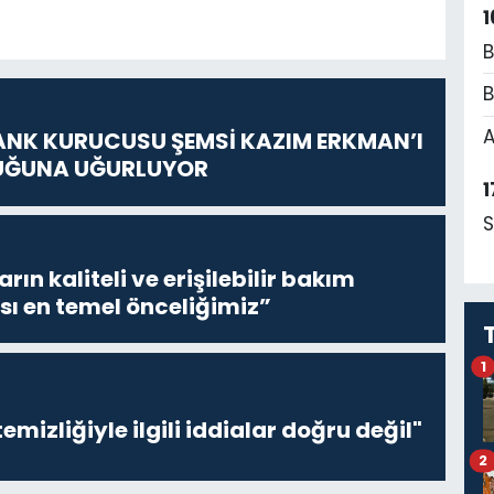
1
B
B
A
ANK KURUCUSU ŞEMSİ KAZIM ERKMAN’I
UĞUNA UĞURLUYOR
1
S
ların kaliteli ve erişilebilir bakım
sı en temel önceliğimiz”
1
emizliğiyle ilgili iddialar doğru değil"
2