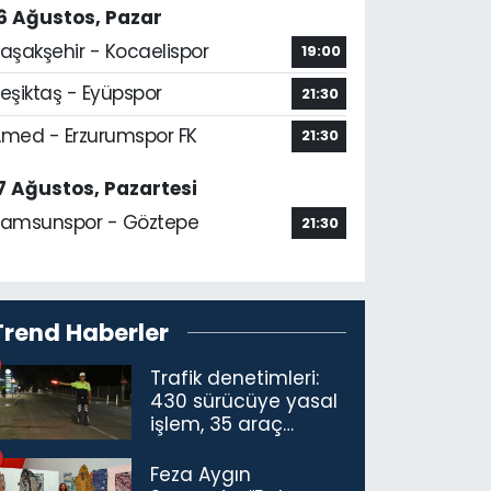
6 Ağustos, Pazar
aşakşehir - Kocaelispor
19:00
eşiktaş - Eyüpspor
21:30
med - Erzurumspor FK
21:30
7 Ağustos, Pazartesi
amsunspor - Göztepe
21:30
Trend Haberler
Trafik denetimleri:
430 sürücüye yasal
işlem, 35 araç
trafikten men
Feza Aygın