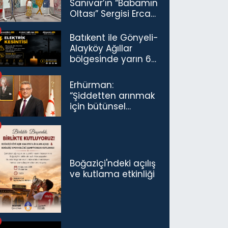
Sanıvar’ın “Babamın
Oltası” Sergisi Ercan
Havalimanı’nda
Açıldı
Batıkent ile Gönyeli-
Alayköy Ağıllar
bölgesinde yarın 6
saatlik elektrik
kesintisi…
Erhürman:
“Şiddetten arınmak
için bütünsel
politikaları
konuşmamız
gerekiyor”
Boğaziçi'ndeki açılış
ve kutlama etkinliği