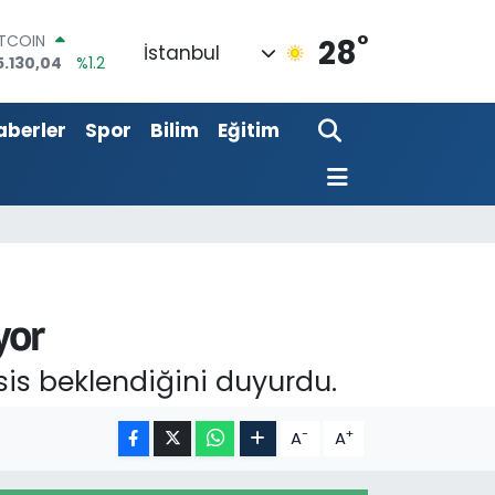
5.130,04
%1.2
°
OLAR
28
İstanbul
7,7106
%0.17
URO
5,1652
%0.27
aberler
Spor
Bilim
Eğitim
TERLİN
4,4046
%0.35
RAM ALTIN
618.49
%2.12
İST100
3.773
%-19
yor
sis beklendiğini duyurdu.
-
+
A
A