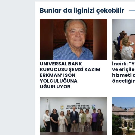
Bunlar da ilginizi çekebilir
UNIVERSAL BANK
İncirli: “
KURUCUSU ŞEMSİ KAZIM
ve erişil
ERKMAN’I SON
hizmeti 
YOLCULUĞUNA
önceliği
UĞURLUYOR