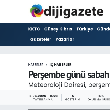
ADVERTORIAL
Hava Durumu
KKTC
Güney Kıbrıs
Türkiye
Günd
Dijigazete
Trafik Durumu
Gazeteler
Yazarlar
Dünya
Süper Lig Puan Durumu ve Fikstür
Eğitim
Tüm Manşetler
HABERLER
İÇ HABERLER
Ekonomi
Son Dakika Haberleri
Perşembe günü sabah s
Foto Galeri
Haber Arşivi
Meteoroloji Dairesi, perşe
GEZİ
15.06.2026 - 15:23
5
1 DK
YAYINLANMA
GÖSTERIM
OKUNMA SÜRE
Güncel