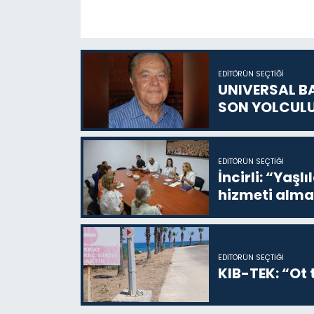
EDITÖRÜN SEÇTIĞI
UNIVERSAL B
SON YOLCUL
EDITÖRÜN SEÇTIĞI
İncirli: “Yaşlı
hizmeti alma
EDITÖRÜN SEÇTIĞI
KIB-TEK: “Ot t