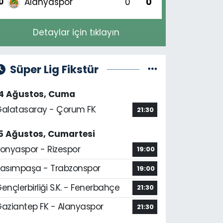
Alanyaspor
0
0
0
Detaylar için tıklayın
Süper Lig Fikstür
14 Ağustos, Cuma
alatasaray - Çorum FK
21:30
5 Ağustos, Cumartesi
onyaspor - Rizespor
19:00
asımpaşa - Trabzonspor
19:00
ençlerbirliği S.K. - Fenerbahçe
21:30
aziantep FK - Alanyaspor
21:30