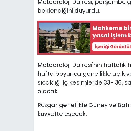
Meteoroloji Dairesi, perşembe g
beklendiğini duyurdu.
SAĞLIK
Mahkeme bin
Spor
yasal işlem b
Teknoloji
İçeriği Görüntü
TÜRKiYE
Meteoroloji Dairesi'nin haftalı
hafta boyunca genellikle açık ve
Video Galeri
sıcaklığı iç kesimlerde 33- 36, 
YAŞAM
olacak.
Yazarlar
Rüzgar genellikle Güney ve Bat
kuvvette esecek.