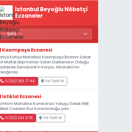
İstanbul Beyoğlu Nöbetçi
Eczaneler
Kasımpaşa Eczanesi
ahya Kahya Mahallesi Kasımpaşa Bostanı Sokak
8A Mutfak Ekipmanları Satan Dükkanların Olduğu
addede Denizbank'ın Karşısı, Albaraka'nın
okağında
0 (212) 253 77 44
Yol Tarifi Al
Istiklal Eczanesi
omtom Mahallesi Kumbaracı Yokuşu Sokak 68B
stiklal Caddesi Rus Konsolosluğu yanı
0 (212) 243 21 15
Yol Tarifi Al