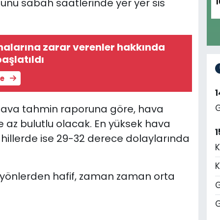
ünü sabah saatlerinde yer yer sis
1
alarına zarar verenler hakkında
aşlatıldı
le
k hava tahmin raporuna göre, hava
G
 az bulutlu olacak. En yüksek h
ava
1
sahillerde ise 29-32 derece dolaylarında
K
K
ı yönlerden hafif, zaman zaman orta
G
G