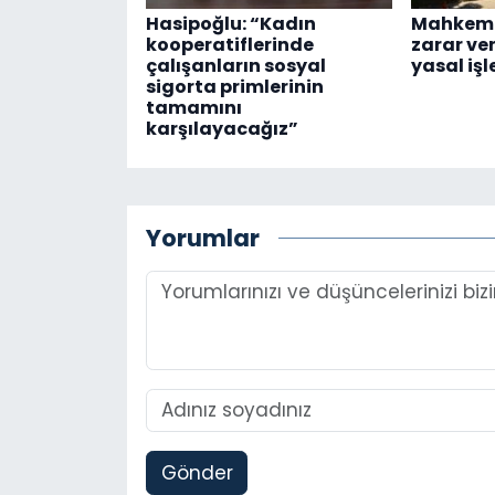
Hasipoğlu: “Kadın
Mahkeme
kooperatiflerinde
zarar ve
çalışanların sosyal
yasal işl
sigorta primlerinin
tamamını
karşılayacağız”
Yorumlar
Gönder