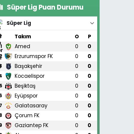
Süper Lig Puan Durumu
Süper Lig
#
Takım
O
P
Amed
0
0
1
Erzurumspor FK
0
0
2
Başakşehir
0
0
3
Kocaelispor
0
0
4
Beşiktaş
0
0
5
Eyüpspor
0
0
6
Galatasaray
0
0
7
Çorum FK
0
0
8
Gaziantep FK
0
0
9