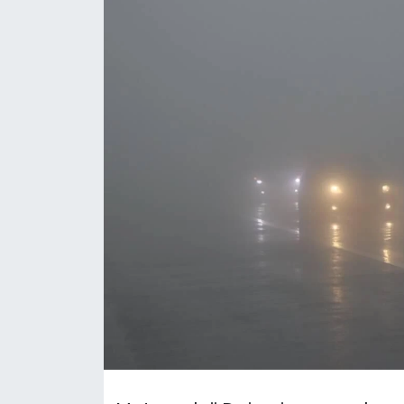
Gündem
KKTC
KKTC YEREL SEÇİM 2018
Kültür Sanat
Magazin
Moda
Nöbetçi Eczaneler
Otomobil Dünyası
Politika