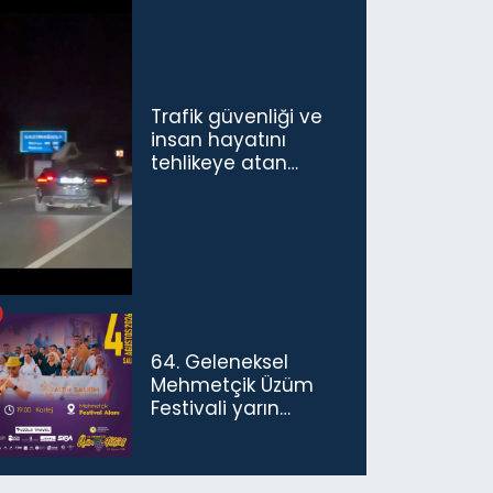
Trafik güvenliği ve
insan hayatını
tehlikeye atan
sürücü ve yolcuya
ceza...
64. Geleneksel
Mehmetçik Üzüm
Festivali yarın
başlıyor