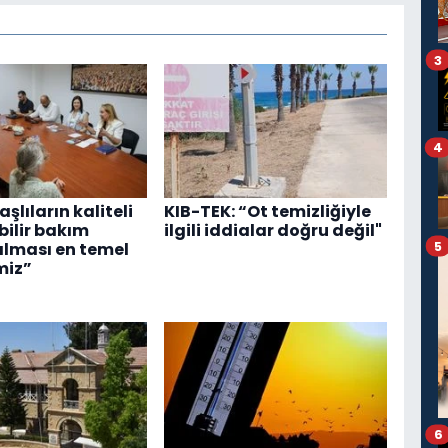
3
4
Yaşlıların kaliteli
KIB-TEK: “Ot temizliğiyle
ebilir bakım
ilgili iddialar doğru değil"
5
alması en temel
miz”
6