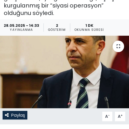
kurgulanmış bir “siyasi operasyon”
Gündem
olduğunu söyledi.
KKTC
28.05.2025 - 14:33
2
1 DK
YAYINLANMA
GÖSTERIM
OKUNMA SÜRESI
KKTC YEREL SEÇİM 2018
Kültür Sanat
Magazin
Moda
Nöbetçi Eczaneler
Otomobil Dünyası
Paylaş
-
+
A
A
Politika