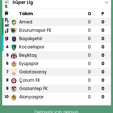
Süper Lig
#
Takım
O
P
Amed
0
0
1
Erzurumspor FK
0
0
2
Başakşehir
0
0
3
Kocaelispor
0
0
4
Beşiktaş
0
0
5
Eyüpspor
0
0
6
Galatasaray
0
0
7
Çorum FK
0
0
8
Gaziantep FK
0
0
9
Alanyaspor
0
0
10
Detaylar için tıklayın