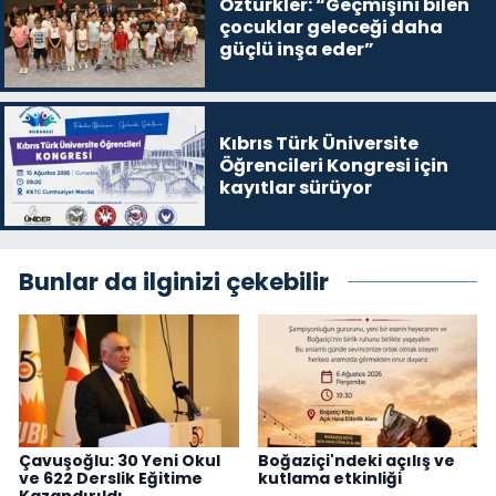
Öztürkler: “Geçmişini bilen
çocuklar geleceği daha
güçlü inşa eder”
Kıbrıs Türk Üniversite
Öğrencileri Kongresi için
kayıtlar sürüyor
Bunlar da ilginizi çekebilir
Çavuşoğlu: 30 Yeni Okul
Boğaziçi'ndeki açılış ve
ve 622 Derslik Eğitime
kutlama etkinliği
Kazandırıldı