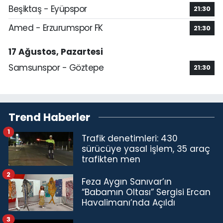
Beşiktaş - Eyüpspor
21:30
Amed - Erzurumspor FK
21:30
17 Ağustos, Pazartesi
Samsunspor - Göztepe
21:30
Trend Haberler
1
Trafik denetimleri: 430
sürücüye yasal işlem, 35 araç
trafikten men
2
Feza Aygın Sanıvar’ın
“Babamın Oltası” Sergisi Ercan
Havalimanı’nda Açıldı
3