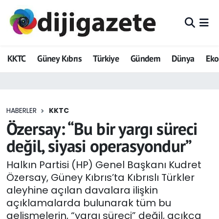
ADVERTORIAL
Hava Durumu
KKTC
Güney Kıbrıs
Türkiye
Gündem
Dünya
Ek
Dijigazete
Trafik Durumu
Dünya
Süper Lig Puan Durumu ve Fikstür
HABERLER
KKTC
Eğitim
Tüm Manşetler
Özersay: “Bu bir yargı süreci
Ekonomi
Son Dakika Haberleri
değil, siyasi operasyondur”
Foto Galeri
Haber Arşivi
Halkın Partisi (HP) Genel Başkanı Kudret
Özersay, Güney Kıbrıs’ta Kıbrıslı Türkler
GEZİ
aleyhine açılan davalara ilişkin
açıklamalarda bulunarak tüm bu
Güncel
gelişmelerin, “yargı süreci” değil, açıkça