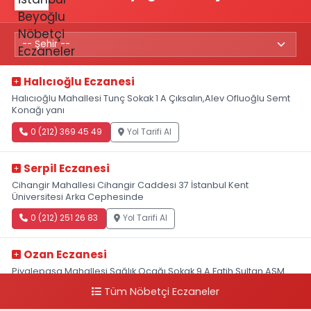
Halıcıoğlu Eczanesi
Halıcıoğlu Mahallesi Tunç Sokak 1 A Çıksalın,Alev Ofluoğlu Semt
Konağı yanı
0 (212) 369 45 49
Yol Tarifi Al
Serpil Eczanesi
Cihangir Mahallesi Cihangir Caddesi 37 İstanbul Kent
Üniversitesi Arka Cephesinde
0 (212) 251 26 83
Yol Tarifi Al
Ozan Eczanesi
Piyalepaşa Mahallesi Sağlık Ocağı Sokak 9 A Fatih Sultan ASM
Yanı
Tüm Nöbetçi Eczaneler
0 (212) 297 30 13
Yol Tarifi Al