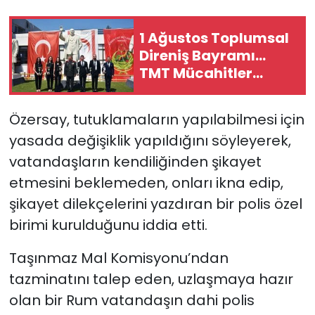
1 Ağustos Toplumsal
Direniş Bayramı...
TMT Mücahitler
Derneği’nde tören
düzenlendi
Özersay, tutuklamaların yapılabilmesi için
yasada değişiklik yapıldığını söyleyerek,
vatandaşların kendiliğinden şikayet
etmesini beklemeden, onları ikna edip,
şikayet dilekçelerini yazdıran bir polis özel
birimi kurulduğunu iddia etti.
Taşınmaz Mal Komisyonu’ndan
tazminatını talep eden, uzlaşmaya hazır
olan bir Rum vatandaşın dahi polis