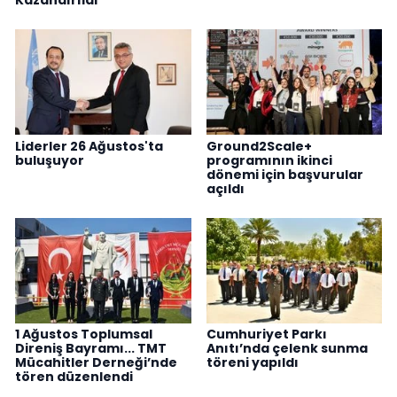
Liderler 26 Ağustos'ta
Ground2Scale+
buluşuyor
programının ikinci
dönemi için başvurular
açıldı
1 Ağustos Toplumsal
Cumhuriyet Parkı
Direniş Bayramı... TMT
Anıtı’nda çelenk sunma
Mücahitler Derneği’nde
töreni yapıldı
tören düzenlendi