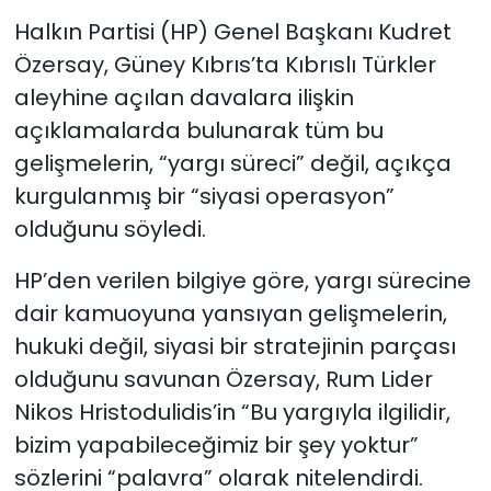
Halkın Partisi (HP) Genel Başkanı Kudret
SAĞLIK
Özersay, Güney Kıbrıs’ta Kıbrıslı Türkler
aleyhine açılan davalara ilişkin
Spor
açıklamalarda bulunarak tüm bu
gelişmelerin, “yargı süreci” değil, açıkça
Teknoloji
kurgulanmış bir “siyasi operasyon”
TÜRKiYE
olduğunu söyledi.
Video Galeri
HP’den verilen bilgiye göre, yargı sürecine
dair kamuoyuna yansıyan gelişmelerin,
YAŞAM
hukuki değil, siyasi bir stratejinin parçası
olduğunu savunan Özersay, Rum Lider
Yazarlar
Nikos Hristodulidis’in “Bu yargıyla ilgilidir,
bizim yapabileceğimiz bir şey yoktur”
sözlerini “palavra” olarak nitelendirdi.