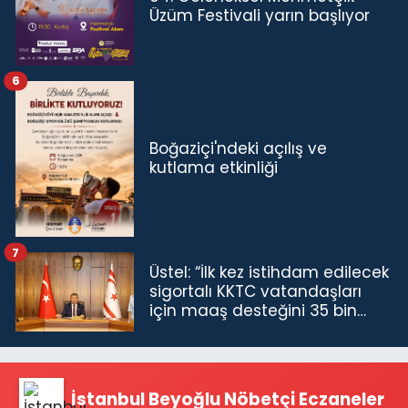
Üzüm Festivali yarın başlıyor
6
Boğaziçi'ndeki açılış ve
kutlama etkinliği
7
Üstel: “İlk kez istihdam edilecek
sigortalı KKTC vatandaşları
için maaş desteğini 35 bin
TL'ye çıkardık”
İstanbul Beyoğlu Nöbetçi Eczaneler