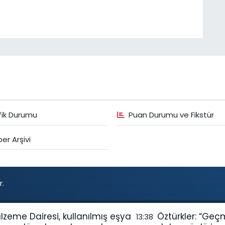
fik Durumu
Puan Durumu ve Fikstür
er Arşivi
r.
lzeme Dairesi, kullanılmış eşya
Öztürkler: “Geç
13:38