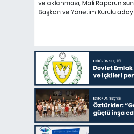
ve aklanması, Mali Raporun su
Başkan ve Yönetim Kurulu adayl
EDITÖRÜN SEÇTIĞI
Devlet Emlak 
ve içkileri p
EDITÖRÜN SEÇTIĞI
Öztürkler: “G
güçlü inşa ed