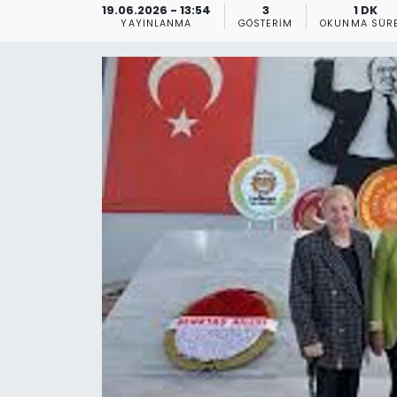
19.06.2026 - 13:54
3
1 DK
YAYINLANMA
GÖSTERIM
OKUNMA SÜRE
Gündem
KKTC
KKTC YEREL SEÇİM 2018
Kültür Sanat
Magazin
Moda
Nöbetçi Eczaneler
Otomobil Dünyası
Politika