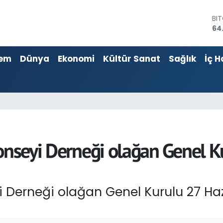
BI
64
DO
47
em
Dünya
Ekonomi
Kültür Sanat
Sağlık
İç H
EU
55
ST
64
GR
65
Bİ
13
Konseyi Derneği olağan Genel K
yi Derneği olağan Genel Kurulu 27 H