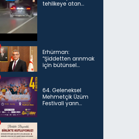
tehlikeye atan
sürücü ve yolcuya
ceza...
Erhürman:
“Şiddetten arınmak
için bütünsel
politikaları
konuşmamız
gerekiyor”
64. Geleneksel
Mehmetçik Üzüm
Festivali yarın
başlıyor