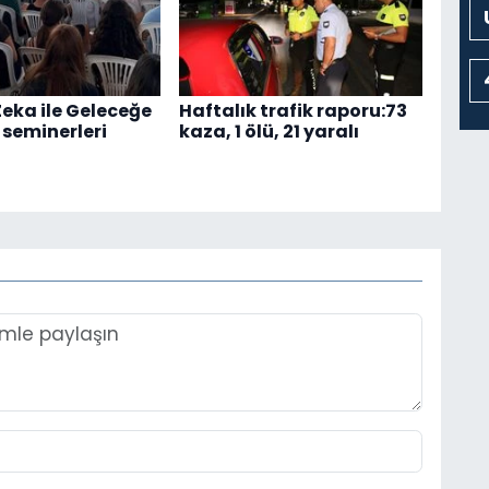
eka ile Geleceğe
Haftalık trafik raporu:73
 seminerleri
kaza, 1 ölü, 21 yaralı