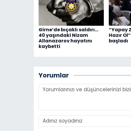
Girne’de bıçaklı saldırı…
“Yapay Z
40 yaşındaki Nizam
Hazır Ol”
Allanazarov hayatını
başladı
kaybetti
Yorumlar