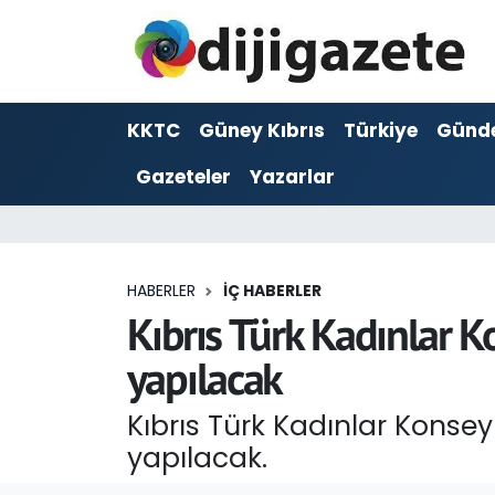
ADVERTORIAL
Hava Durumu
KKTC
Güney Kıbrıs
Türkiye
Günd
Dijigazete
Trafik Durumu
Gazeteler
Yazarlar
Dünya
Süper Lig Puan Durumu ve Fikstür
Eğitim
Tüm Manşetler
HABERLER
İÇ HABERLER
Ekonomi
Son Dakika Haberleri
Kıbrıs Türk Kadınlar 
yapılacak
Foto Galeri
Haber Arşivi
Kıbrıs Türk Kadınlar Konse
GEZİ
yapılacak.
Güncel