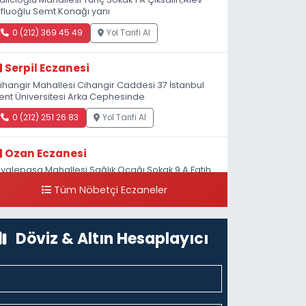
fluoğlu Semt Konağı yanı
0 (212) 369 45 49
Yol Tarifi Al
Serpil Eczanesi
ihangir Mahallesi Cihangir Caddesi 37 İstanbul
ent Üniversitesi Arka Cephesinde
0 (212) 251 26 83
Yol Tarifi Al
Ozan Eczanesi
iyalepaşa Mahallesi Sağlık Ocağı Sokak 9 A Fatih
ultan ASM Yanı
Tüm Nöbetçi Eczaneler
0 (212) 297 30 13
Yol Tarifi Al
Döviz & Altın Hesaplayıcı