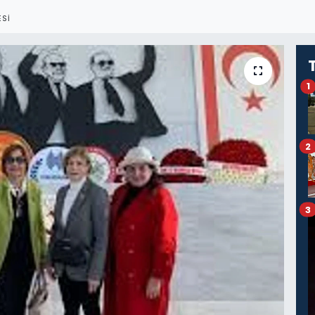
SI
1
2
3