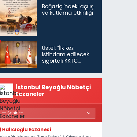
Boğaziçi'ndeki açılış
ve kutlama etkinliği
Üstel: “İlk kez
istihdam edilecek
sigortalı KKTC
vatandaşları için
maaş desteğini 35
bin TL'ye çıkardık”
İstanbul Beyoğlu Nöbetçi
Eczaneler
Halıcıoğlu Eczanesi
alıcıoğlu Mahallesi Tunç Sokak 1 A Çıksalın,Alev