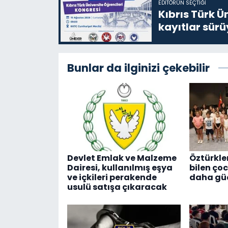
EDITÖRÜN SEÇTIĞI
Kıbrıs Türk Ü
kayıtlar sürü
Bunlar da ilginizi çekebilir
Devlet Emlak ve Malzeme
Öztürkle
Dairesi, kullanılmış eşya
bilen ço
ve içkileri perakende
daha güç
usulü satışa çıkaracak