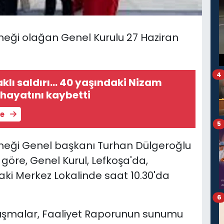
rneği olağan Genel Kurulu 27 Haziran
4
aklı saldırı… 40 yaşındaki Nizam
hayatını kaybetti
le
5
rneği Genel başkanı Turhan Dülgeroğlu
öre, Genel Kurul, Lefkoşa'da,
ki Merkez Lokalinde saat 10.30'da
6
nuşmalar, Faaliyet Raporunun sunumu