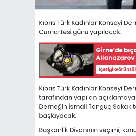
SAĞLIK
Kıbrıs Türk Kadınlar Konseyi De
Spor
Cumartesi günü yapılacak.
Teknoloji
Girne’de bıç
Allanazarov 
TÜRKiYE
İçeriği Görüntü
Video Galeri
Kıbrıs Türk Kadınlar Konseyi De
YAŞAM
tarafından yapılan açıklamaya g
Derneğin İsmail Tonguç Sokak'ta
Yazarlar
başlayacak.
Başkanlık Divanının seçimi, ko