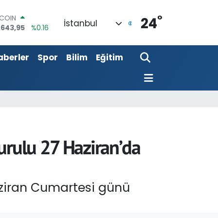
°
TCOIN
24
İstanbul
.643,95
%0.16
LAR
,6704
%0
aberler
Spor
Bilim
Eğitim
RO
,0406
%-0.08
ERLİN
,2143
%0
AM ALTIN
00.87
%0.12
ST100
.799
%70
urulu 27 Haziran’da
aziran Cumartesi günü