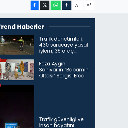
-
+
A
A
Trend Haberler
Trafik denetimleri:
430 sürücüye yasal
işlem, 35 araç
trafikten men
Feza Aygın
Sanıvar’ın “Babamın
Oltası” Sergisi Ercan
Havalimanı’nda
Açıldı
Trafik güvenliği ve
insan hayatını