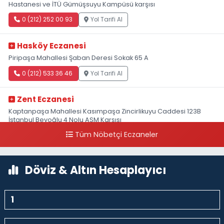
Hastanesi ve İTÜ Gümüşsuyu Kampüsü karşısı
0 (212) 252 00 93
Yol Tarifi Al
Hasköy Eczanesi
Piripaşa Mahallesi Şaban Deresi Sokak 65 A
0 (212) 533 36 46
Yol Tarifi Al
Zent Eczanesi
Kaptanpaşa Mahallesi Kasımpaşa Zincirlikuyu Caddesi 123B
İstanbul Beyoğlu 4 Nolu ASM Karşısı
Tüm Nöbetçi Eczaneler
0 (212) 297 96 92
Yol Tarifi Al
Döviz & Altın Hesaplayıcı