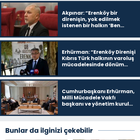
Akpınar: “Erenköy bir
direnişin, yok edilmek
istenen bir halkın ‘Ben
buradayım ve var olmaya
devam edeceğim’ dediği
yer
Erhürman: “Erenköy Direnişi
Kıbrıs Türk halkının varoluş
mücadelesinde dönüm
noktalarından biri”
Cumhurbaşkanı Erhürman,
Milli Mücadele Vakfı
başkanı ve yönetim kurulu
üyelerini kabul etti
Bunlar da ilginizi çekebilir