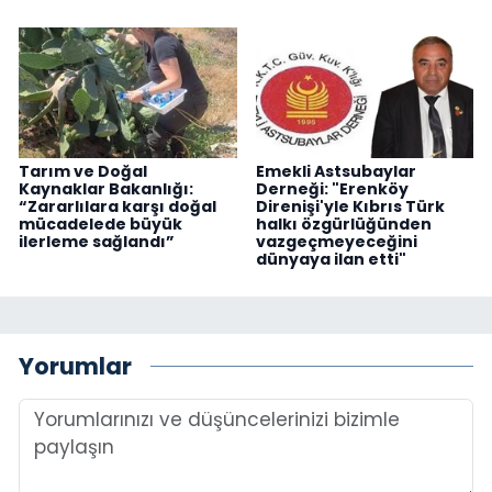
Tarım ve Doğal
Emekli Astsubaylar
Kaynaklar Bakanlığı:
Derneği: "Erenköy
“Zararlılara karşı doğal
Direnişi'yle Kıbrıs Türk
mücadelede büyük
halkı özgürlüğünden
ilerleme sağlandı”
vazgeçmeyeceğini
dünyaya ilan etti"
Yorumlar