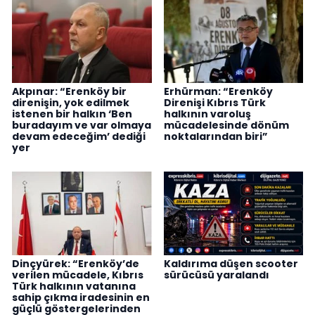
Akpınar: “Erenköy bir
Erhürman: “Erenköy
direnişin, yok edilmek
Direnişi Kıbrıs Türk
istenen bir halkın ‘Ben
halkının varoluş
buradayım ve var olmaya
mücadelesinde dönüm
devam edeceğim’ dediği
noktalarından biri”
yer
Dinçyürek: “Erenköy’de
Kaldırıma düşen scooter
verilen mücadele, Kıbrıs
sürücüsü yaralandı
Türk halkının vatanına
sahip çıkma iradesinin en
güçlü göstergelerinden