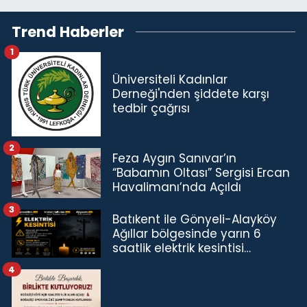
Trend Haberler
1
Üniversiteli Kadınlar
Derneği'nden şiddete karşı
tedbir çağrısı
2
Feza Aygın Sanıvar’ın
“Babamın Oltası” Sergisi Ercan
Havalimanı’nda Açıldı
3
Batıkent ile Gönyeli-Alayköy
Ağıllar bölgesinde yarın 6
saatlik elektrik kesintisi…
4