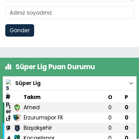
Gönder
Süper Lig Puan Durumu
Süper Lig
#
Takım
O
P
Amed
0
0
1
Erzurumspor FK
0
0
2
Başakşehir
0
0
3
Kocaelispor
0
0
4