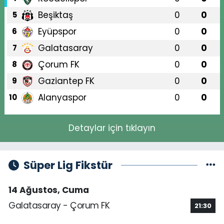
Beşiktaş
0
0
5
Eyüpspor
0
0
6
Galatasaray
0
0
7
Çorum FK
0
0
8
Gaziantep FK
0
0
9
Alanyaspor
0
0
10
Detaylar için tıklayın
Süper Lig Fikstür
14 Ağustos, Cuma
Galatasaray - Çorum FK
21:30