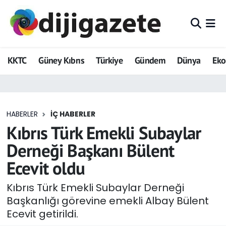
ADVERTORIAL
Hava Durumu
KKTC
Güney Kıbrıs
Türkiye
Gündem
Dünya
Ek
Dijigazete
Trafik Durumu
Dünya
Süper Lig Puan Durumu ve Fikstür
HABERLER
İÇ HABERLER
Eğitim
Tüm Manşetler
Kıbrıs Türk Emekli Subaylar
Ekonomi
Son Dakika Haberleri
Derneği Başkanı Bülent
Ecevit oldu
Foto Galeri
Haber Arşivi
Kıbrıs Türk Emekli Subaylar Derneği
GEZİ
Başkanlığı görevine emekli Albay Bülent
Ecevit getirildi.
Güncel