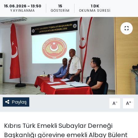
15.06.2026 - 13:50
15
1 DK
Gündem
YAYINLANMA
GÖSTERIM
OKUNMA SÜRESI
KKTC
KKTC YEREL SEÇİM 2018
Kültür Sanat
Magazin
Moda
Paylaş
-
+
A
A
Nöbetçi Eczaneler
Otomobil Dünyası
Kıbrıs Türk Emekli Subaylar Derneği
Başkanlığı görevine emekli Albay Bülent
Politika