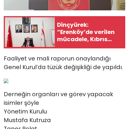
Dinçyürek:
“Erenköy’de verilen
mücadele, Kıbrıs
Türk halkının
vatanına sahip
Faaliyet ve mali raporun onaylandığı
çıkma iradesinin en
Genel Kurul’da tüzük değişikliği de yapıldı.
güçlü
göstergelerinden
Derneğin organları ve görev yapacak
isimler şöyle
Yönetim Kurulu
Mustafa Kutruza
Taner Polat