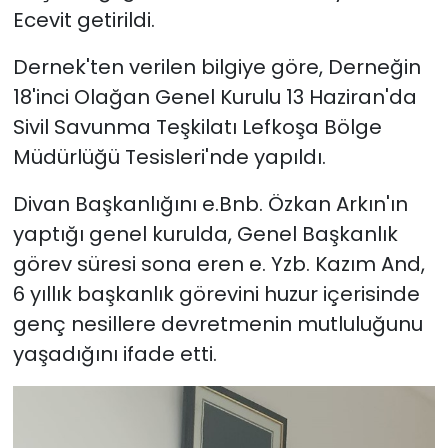
Ecevit getirildi.
SAĞLIK
Dernek'ten verilen bilgiye göre, Derneğin
18'inci Olağan Genel Kurulu 13 Haziran'da
Spor
Sivil Savunma Teşkilatı Lefkoşa Bölge
Teknoloji
Müdürlüğü Tesisleri'nde yapıldı.
TÜRKiYE
Divan Başkanlığını e.Bnb. Özkan Arkın'ın
yaptığı genel kurulda, Genel Başkanlık
Video Galeri
görev süresi sona eren e. Yzb. Kazım And,
6 yıllık başkanlık görevini huzur içerisinde
YAŞAM
genç nesillere devretmenin mutluluğunu
yaşadığını ifade etti.
Yazarlar