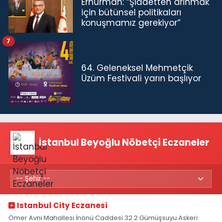
Erhürman: “Şiddetten arınmak
için bütünsel politikaları
konuşmamız gerekiyor”
7
64. Geleneksel Mehmetçik
Üzüm Festivali yarın başlıyor
İstanbul Beyoğlu Nöbetçi Eczaneler
Istanbul City Eczanesi
Ömer Avni Mahallesi İnönü Caddesi 32 2 Gümüşsuyu Askeri