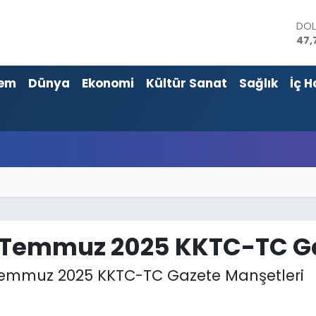
EU
55,
STE
64,
em
Dünya
Ekonomi
Kültür Sanat
Sağlık
İç H
GRA
661
BİS
13.
BIT
64.
DO
47,
 Temmuz 2025 KKTC-TC Ga
Temmuz 2025 KKTC-TC Gazete Manşetleri