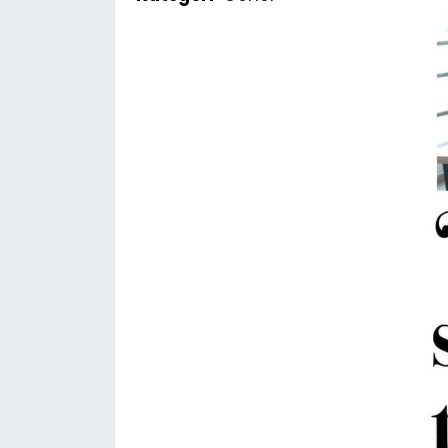
SAĞLIK
Spor
Teknoloji
TÜRKiYE
Video Galeri
YAŞAM
Yazarlar