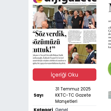
Gündem
KKTC
KKTC YEREL SEÇİM 2018
Kültür Sanat
Magazin
Moda
İçeriği Oku
Nöbetçi Eczaneler
31 Temmuz 2025
Sayı
KKTC-TC Gazete
Otomobil Dünyası
Manşetleri
Kategori
Genel
Politika