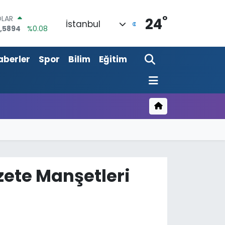
°
URO
24
İstanbul
,0398
%-0.02
ERLİN
,1581
%0.16
aberler
Spor
Bilim
Eğitim
AM ALTIN
08.83
%4.44
ST100
.703
%11
TCOIN
.927,78
%1.32
OLAR
,5894
%0.08
zete Manşetleri