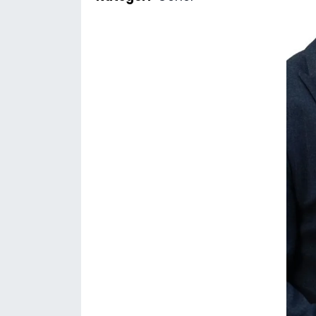
SAĞLIK
Spor
Teknoloji
TÜRKiYE
Video Galeri
YAŞAM
Yazarlar