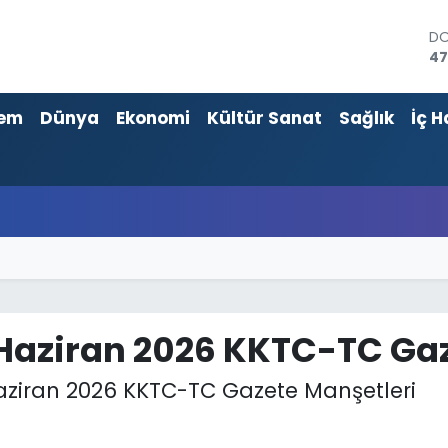
E
55
ST
64
em
Dünya
Ekonomi
Kültür Sanat
Sağlık
İç H
GR
65
Bİ
13
BI
64
D
47
 Haziran 2026 KKTC-TC Ga
Haziran 2026 KKTC-TC Gazete Manşetleri