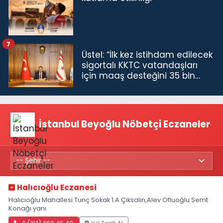
7
Üstel: “İlk kez istihdam edilecek
sigortalı KKTC vatandaşları
için maaş desteğini 35 bin
TL'ye çıkardık”
İstanbul Beyoğlu Nöbetçi Eczaneler
Halıcıoğlu Eczanesi
Halıcıoğlu Mahallesi Tunç Sokak 1 A Çıksalın,Alev Ofluoğlu Semt
Konağı yanı