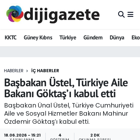
ADVERTORIAL
Hava Durumu
KKTC
Güney Kıbrıs
Türkiye
Gündem
Dünya
Ek
Dijigazete
Trafik Durumu
Dünya
Süper Lig Puan Durumu ve Fikstür
HABERLER
İÇ HABERLER
Eğitim
Tüm Manşetler
Başbakan Üstel, Türkiye Aile
Ekonomi
Son Dakika Haberleri
Bakanı Göktaş’ı kabul etti
Foto Galeri
Haber Arşivi
Başbakan Ünal Üstel, Türkiye Cumhuriyeti
Aile ve Sosyal Hizmetler Bakanı Mahinur
GEZİ
Özdemir Göktaş’ı kabul etti.
Güncel
18.06.2026 - 15:21
4
2 DK
YAYINLANMA
GÖSTERIM
OKUNMA SÜRESI