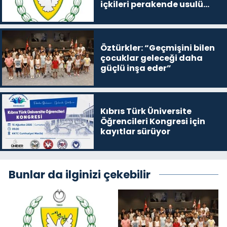
içkileri perakende usulü
satışa çıkaracak
Öztürkler: “Geçmişini bilen
çocuklar geleceği daha
güçlü inşa eder”
Kıbrıs Türk Üniversite
Öğrencileri Kongresi için
kayıtlar sürüyor
Bunlar da ilginizi çekebilir