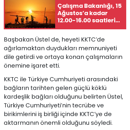
Çalışma Bakanlığı, 15
Ağustos’a kadar
12.00-16.00 saatleri
arasında güneş
altında çalışmayı
Başbakan Üstel de, heyeti KKTC’de
yasakladı
ağırlamaktan duydukları memnuniyeti
dile getirdi ve ortaya konan çalışmaların
önemine işaret etti.
KKTC ile Türkiye Cumhuriyeti arasındaki
bağların tarihten gelen güçlü köklü
kardeşlik bağları olduğunu belirten Üstel,
Türkiye Cumhuriyeti’nin tecrübe ve
birikimlerini iş birliği içinde KKTC’ye de
aktarmanın önemli olduğunu söyledi.