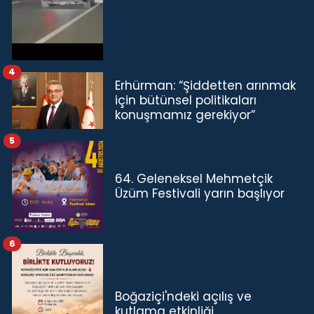
4
Erhürman: “Şiddetten arınmak
için bütünsel politikaları
konuşmamız gerekiyor”
5
64. Geleneksel Mehmetçik
Üzüm Festivali yarın başlıyor
6
Boğaziçi'ndeki açılış ve
kutlama etkinliği