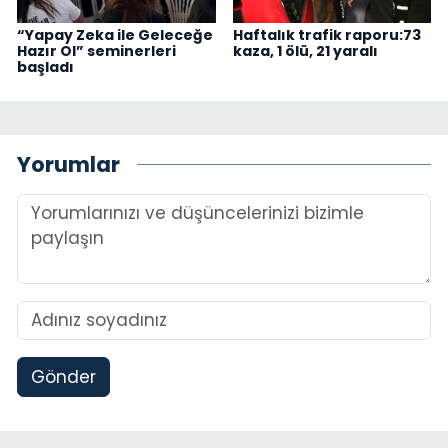
“Yapay Zeka ile Geleceğe
Haftalık trafik raporu:73
Hazır Ol” seminerleri
kaza, 1 ölü, 21 yaralı
başladı
Yorumlar
Gönder