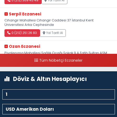
0 (212) 369 45 49
Yol Tarifi Al
Serpil Eczanesi
Cihangir Mahallesi Cihangir Caddesi 37 İstanbul Kent
Üniversitesi Arka Cephesinde
0 (212) 251 26 83
Yol Tarifi Al
Ozan Eczanesi
Piyalepaşa Mahallesi Sağlık Ocağı Sokak 9 A Fatih Sultan ASM
Yanı
Tüm Nöbetçi Eczaneler
0 (212) 297 30 13
Yol Tarifi Al
Döviz & Altın Hesaplayıcı