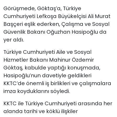
Görüşmede, Göktaş’a, Türkiye
SAĞLIK
Cumhuriyeti Lefkoşa Büyükelçisi Ali Murat
Başçeri eşlik ederken, Çalışma ve Sosyal
Spor
Güvenlik Bakanı Oğuzhan Hasipoğlu da
Teknoloji
yer aldı.
Türkiye Cumhuriyeti Aile ve Sosyal
TÜRKiYE
Hizmetler Bakanı Mahinur Özdemir
Video Galeri
Göktaş, kabulde yaptığı konuşmada,
Hasipoğlu’nun davetiyle geldikleri
YAŞAM
KKTC’de önemli iş birlikleri ve çalışmalara
imza koyduklarını söyledi.
Yazarlar
KKTC ile Türkiye Cumhuriyeti arasında her
alanda tarihi ve köklü ilişkiler