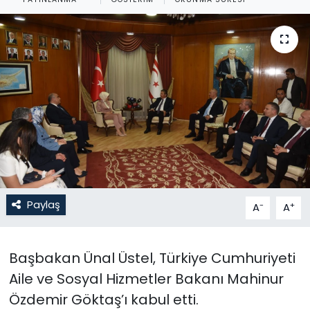
Gündem
KKTC
KKTC YEREL SEÇİM 2018
Kültür Sanat
Magazin
Moda
Paylaş
-
+
A
A
Nöbetçi Eczaneler
Başbakan Ünal Üstel, Türkiye Cumhuriyeti
Otomobil Dünyası
Aile ve Sosyal Hizmetler Bakanı Mahinur
Özdemir Göktaş’ı kabul etti.
Politika