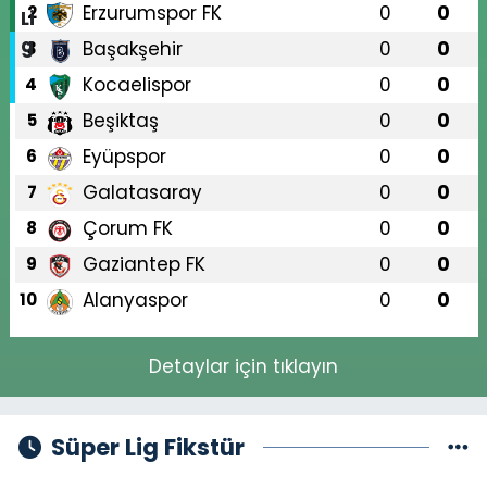
Erzurumspor FK
0
0
2
Başakşehir
0
0
3
Kocaelispor
0
0
4
Beşiktaş
0
0
5
Eyüpspor
0
0
6
Galatasaray
0
0
7
Çorum FK
0
0
8
Gaziantep FK
0
0
9
Alanyaspor
0
0
10
Detaylar için tıklayın
Süper Lig Fikstür