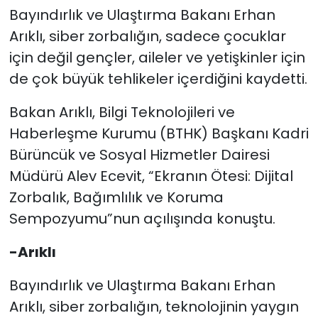
Bayındırlık ve Ulaştırma Bakanı Erhan
SAĞLIK
Arıklı, siber zorbalığın, sadece çocuklar
için değil gençler, aileler ve yetişkinler için
Spor
de çok büyük tehlikeler içerdiğini kaydetti.
Teknoloji
Bakan Arıklı, Bilgi Teknolojileri ve
Haberleşme Kurumu (BTHK) Başkanı Kadri
TÜRKiYE
Bürüncük ve Sosyal Hizmetler Dairesi
Müdürü Alev Ecevit, “Ekranın Ötesi: Dijital
Video Galeri
Zorbalık, Bağımlılık ve Koruma
YAŞAM
Sempozyumu”nun açılışında konuştu.
Yazarlar
-Arıklı
Bayındırlık ve Ulaştırma Bakanı Erhan
Arıklı, siber zorbalığın, teknolojinin yaygın