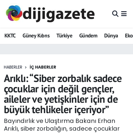
ADVERTORIAL
Hava Durumu
KKTC
Güney Kıbrıs
Türkiye
Gündem
Dünya
Ek
Dijigazete
Trafik Durumu
Dünya
Süper Lig Puan Durumu ve Fikstür
HABERLER
İÇ HABERLER
Eğitim
Tüm Manşetler
Arıklı: “Siber zorbalık sadece
Ekonomi
Son Dakika Haberleri
çocuklar için değil gençler,
aileler ve yetişkinler için de
Foto Galeri
Haber Arşivi
büyük tehlikeler içeriyor”
GEZİ
Bayındırlık ve Ulaştırma Bakanı Erhan
Arıklı, siber zorbalığın, sadece çocuklar
Güncel