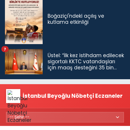
Boğaziçi'ndeki açılış ve
kutlama etkinliği
7
Üstel: “İlk kez istihdam edilecek
sigortalı KKTC vatandaşları
için maaş desteğini 35 bin
TL'ye çıkardık”
İstanbul Beyoğlu Nöbetçi Eczaneler