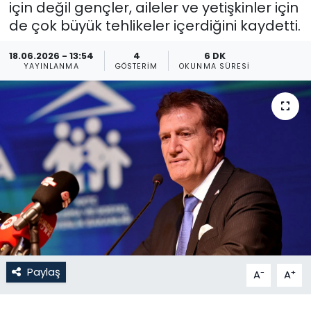
için değil gençler, aileler ve yetişkinler için
de çok büyük tehlikeler içerdiğini kaydetti.
Gündem
18.06.2026 - 13:54
4
6 DK
KKTC
YAYINLANMA
GÖSTERIM
OKUNMA SÜRESI
KKTC YEREL SEÇİM 2018
Kültür Sanat
Magazin
Moda
Nöbetçi Eczaneler
Otomobil Dünyası
Paylaş
-
+
A
A
Politika