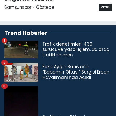
Samsunspor - Göztepe
21:30
Trend Haberler
1
Trafik denetimleri: 430
sürücüye yasal işlem, 35 araç
trafikten men
2
Feza Aygın Sanıvar’ın
“Babamın Oltası” Sergisi Ercan
Havalimanı’nda Açıldı
3