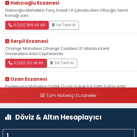
Halıcıoğlu Eczanesi
Halıcıoğlu Mahallesi Tunç Sokak 1 A Çıksalın,Alev Ofluoğlu Semt
Konağı yanı
0 (212) 369 45 49
Yol Tarifi Al
Serpil Eczanesi
Cihangir Mahallesi Cihangir Caddesi 37 İstanbul Kent
Üniversitesi Arka Cephesinde
0 (212) 251 26 83
Yol Tarifi Al
Ozan Eczanesi
Piyalepaşa Mahallesi Sağlık Ocağı Sokak 9 A Fatih Sultan ASM
Yanı
Tüm Nöbetçi Eczaneler
0 (212) 297 30 13
Yol Tarifi Al
Döviz & Altın Hesaplayıcı