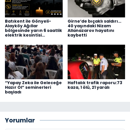
Batıkent ile Gönyeli-
Girne’de bıçaklı saldırı…
Alayköy Ağıllar
40 yaşındaki Nizam
bölgesinde yarın 6 saatlik
Allanazarov hayatını
elektrik kesintisi…
kaybetti
“Yapay Zeka ile Geleceğe
Haftalık trafik raporu:73
Hazır Ol” seminerleri
kaza, 1 ölü, 21 yaralı
başladı
Yorumlar