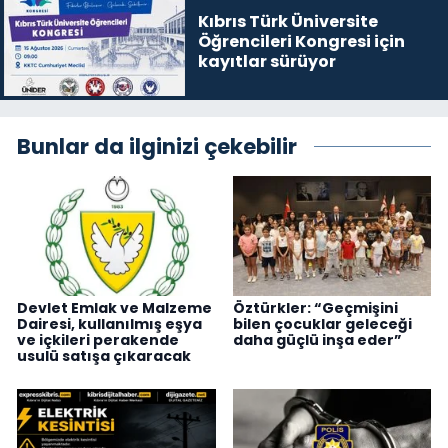
Kıbrıs Türk Üniversite
Öğrencileri Kongresi için
kayıtlar sürüyor
Bunlar da ilginizi çekebilir
Devlet Emlak ve Malzeme
Öztürkler: “Geçmişini
Dairesi, kullanılmış eşya
bilen çocuklar geleceği
ve içkileri perakende
daha güçlü inşa eder”
usulü satışa çıkaracak