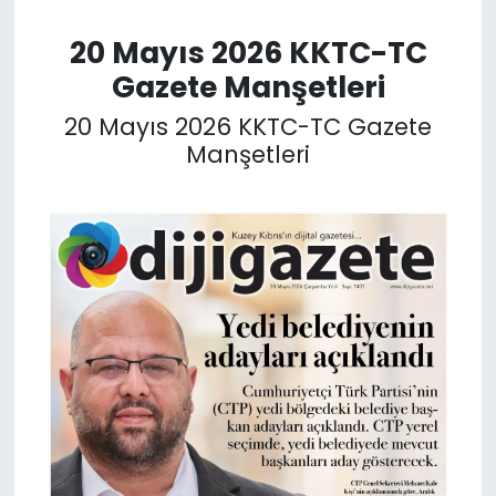
20 Mayıs 2026 KKTC-TC
SAĞLIK
Gazete Manşetleri
Spor
20 Mayıs 2026 KKTC-TC Gazete
Manşetleri
Teknoloji
TÜRKiYE
Video Galeri
YAŞAM
Yazarlar