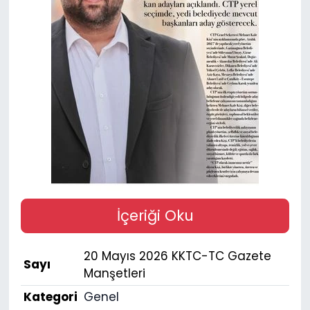
Gündem
KKTC
KKTC YEREL SEÇİM 2018
Kültür Sanat
Magazin
Moda
İçeriği Oku
Nöbetçi Eczaneler
20 Mayıs 2026 KKTC-TC Gazete
Sayı
Otomobil Dünyası
Manşetleri
Kategori
Genel
Politika